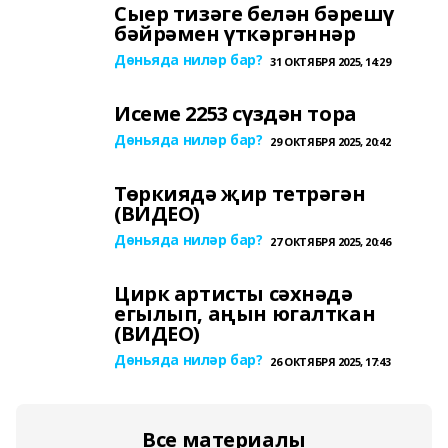
Сыер тизәге белән бәрешү
бәйрәмен үткәргәннәр
Дөньяда ниләр бар?
31 ОКТЯБРЯ 2025, 14:29
Исеме 2253 сүздән тора
Дөньяда ниләр бар?
29 ОКТЯБРЯ 2025, 20:42
Төркиядә җир тетрәгән
(ВИДЕО)
Дөньяда ниләр бар?
27 ОКТЯБРЯ 2025, 20:46
Цирк артисты сәхнәдә
егылып, аңын югалткан
(ВИДЕО)
Дөньяда ниләр бар?
26 ОКТЯБРЯ 2025, 17:43
Все материалы