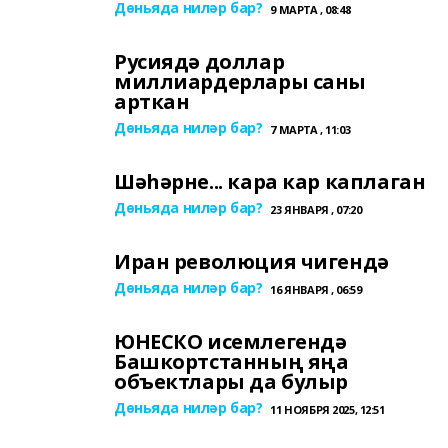
Дөньяда ниләр бар?
9 МАРТА , 08:48
Русиядә доллар
миллиардерлары саны
арткан
Дөньяда ниләр бар?
7 МАРТА , 11:03
Шәһәрне... кара кар каплаган
Дөньяда ниләр бар?
23 ЯНВАРЯ , 07:20
Иран революция чигендә
Дөньяда ниләр бар?
16 ЯНВАРЯ , 06:59
ЮНЕСКО исемлегендә
Башкортстанның яңа
объектлары да булыр
Дөньяда ниләр бар?
11 НОЯБРЯ 2025, 12:51