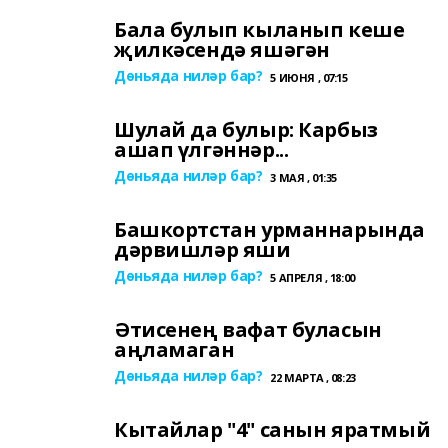
Бала булып кыланып кеше
җилкәсендә яшәгән
Дөньяда ниләр бар?
5 ИЮНЯ , 07:15
Шулай да булыр: Карбыз
ашап үлгәннәр...
Дөньяда ниләр бар?
3 МАЯ , 01:35
Башкортстан урманнарында
дәрвишләр яши
Дөньяда ниләр бар?
5 АПРЕЛЯ , 18:00
Әтисенең вафат буласын
аңламаган
Дөньяда ниләр бар?
22 МАРТА , 08:23
Кытайлар "4" санын яратмый