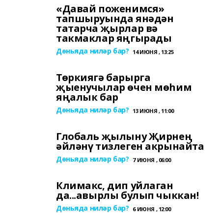
«Давай поженимся»
тапшыруында янәдән
татарча җырлар вә
такмаклар яңгырады
Дөньяда ниләр бар?
14 ИЮНЯ , 13:25
Төркиягә барырга
җыенучылар өчен мөһим
яңалык бар
Дөньяда ниләр бар?
13 ИЮНЯ , 11:00
Глобаль җылыну Җирнең
әйләнү тизлеген акрынайта
Дөньяда ниләр бар?
7 ИЮНЯ , 06:00
Климакс, дип уйлаган
да...авырлы булып чыккан!
Дөньяда ниләр бар?
6 ИЮНЯ , 12:00