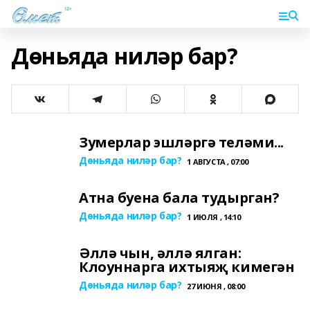
Дөньяда ниләр бар?
Зумерлар эшләргә теләми...
Дөньяда ниләр бар?
1 АВГУСТА , 07:00
Атна буена бала тудырган?
Дөньяда ниләр бар?
1 ИЮЛЯ , 14:10
Әллә чын, әллә ялган:
Клоуннарга ихтыяҗ кимегән
Дөньяда ниләр бар?
27 ИЮНЯ , 08:00