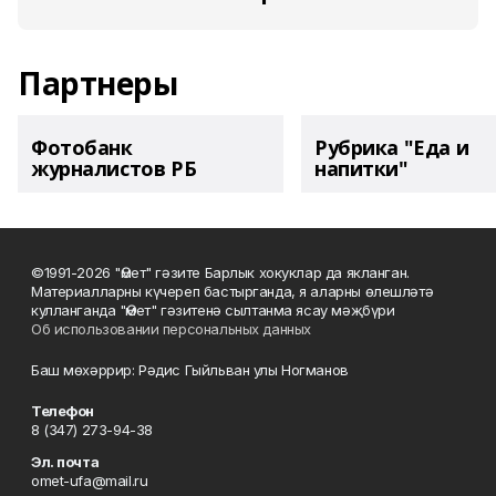
Партнеры
Фотобанк
Рубрика "Еда и
журналистов РБ
напитки"
©1991-2026 "Өмет" гәзите Барлык хокуклар да якланган.
Материалларны күчереп бастырганда, я аларны өлешләтә
кулланганда "Өмет" гәзитенә сылтанма ясау мәҗбүри
Об использовании персональных данных
Баш мөхәррир: Рәдис Гыйльван улы Ногманов
Телефон
8 (347) 273-94-38
Эл. почта
omet-ufa@mail.ru