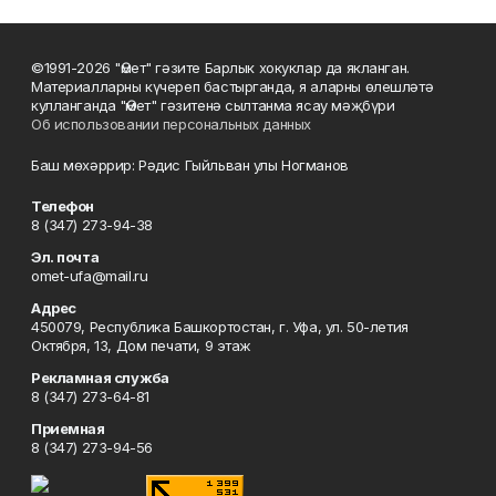
©1991-2026 "Өмет" гәзите Барлык хокуклар да якланган.
Материалларны күчереп бастырганда, я аларны өлешләтә
кулланганда "Өмет" гәзитенә сылтанма ясау мәҗбүри
Об использовании персональных данных
Баш мөхәррир: Рәдис Гыйльван улы Ногманов
Телефон
8 (347) 273-94-38
Эл. почта
omet-ufa@mail.ru
Адрес
450079, Республика Башкортостан, г. Уфа, ул. 50-летия
Октября, 13, Дом печати, 9 этаж
Рекламная служба
8 (347) 273-64-81
Приемная
8 (347) 273-94-56