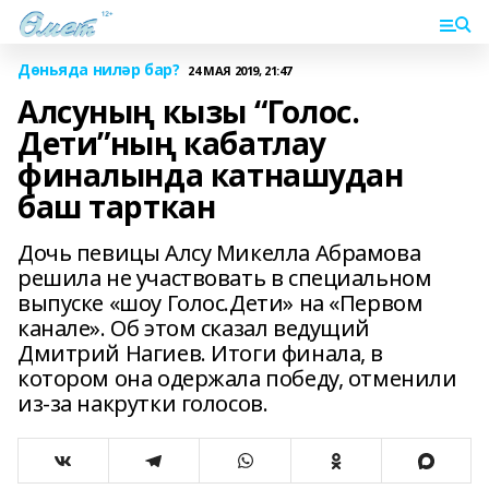
Дөньяда ниләр бар?
24 МАЯ 2019, 21:47
Алсуның кызы “Голос.
Дети”ның кабатлау
финалында катнашудан
баш тарткан
Дочь певицы Алсу Микелла Абрамова
решила не участвовать в специальном
выпуске «шоу Голос.Дети» на «Первом
канале». Об этом сказал ведущий
Дмитрий Нагиев. Итоги финала, в
котором она одержала победу, отменили
из-за накрутки голосов.