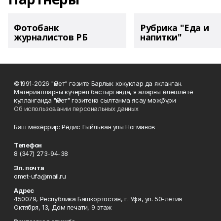
Фотобанк
Рубрика "Еда и
журналистов РБ
напитки"
©1991-2026 "Өмет" гәзите Барлык хокуклар да якланган.
Материалларны күчереп бастырганда, я аларны өлешләтә
кулланганда "Өмет" гәзитенә сылтанма ясау мәҗбүри
Об использовании персональных данных
Баш мөхәррир: Рәдис Гыйльван улы Ногманов
Телефон
8 (347) 273-94-38
Эл. почта
omet-ufa@mail.ru
Адрес
450079, Республика Башкортостан, г. Уфа, ул. 50-летия
Октября, 13, Дом печати, 9 этаж