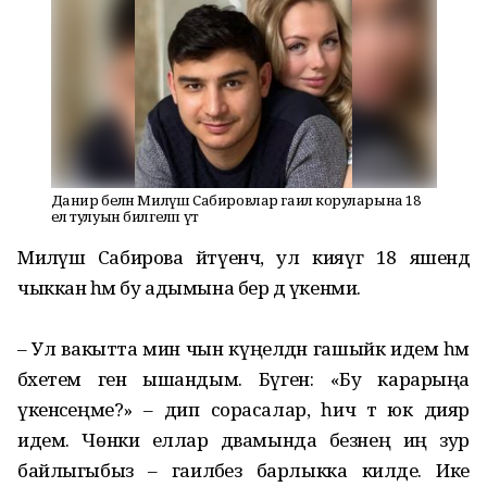
Данир белән Миләүшә Сабировлар гаилә коруларына 18
ел тулуын билгеләп үтә
Миләүшә Сабирова әйтүенчә, ул кияүгә 18 яшендә
чыккан һәм бу адымына бер дә үкенми.
– Ул вакытта мин чын күңелдән гашыйк идем һәм
бәхетемә генә ышандым. Бүген: «Бу карарыңа
үкенәсеңме?» – дип сорасалар, һич тә юк дияр
идем. Чөнки еллар дәвамында безнең иң зур
байлыгыбыз – гаиләбез барлыкка килде. Ике