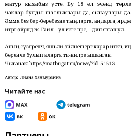
матур кызыбыз үсте. Бу 18 ел эчендә төрле
чаклар булды: шатлыклары да, сынаулары да.
Әмма без бер-беребезне тыңларга, аңларга, ярдәм
итәргә өйрәндек. Гаилә – ул изге нәрсә, – дип язган ул.
Аның сүзләренчә, яшьли өйләнешергә карар иткәч, иң
беренче булып аларга әти-әниләре ышанган.
Чыганак: https://matbugat.ru/news/?id=51513
Автор:
Лиана Ханмурзина
Читайте нас
Партнеры