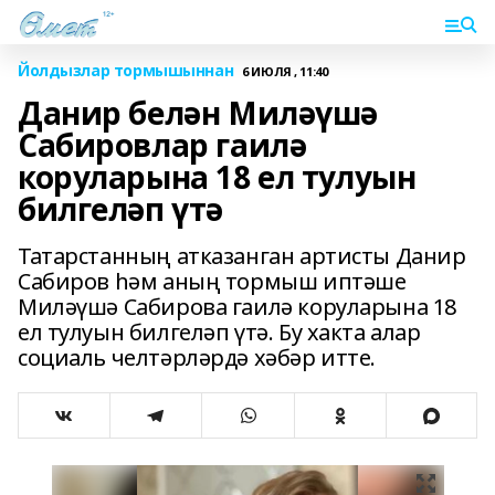
Йолдызлар тормышыннан
6 ИЮЛЯ , 11:40
Данир белән Миләүшә
Сабировлар гаилә
коруларына 18 ел тулуын
билгеләп үтә
Татарстанның атказанган артисты Данир
Сабиров һәм аның тормыш иптәше
Миләүшә Сабирова гаилә коруларына 18
ел тулуын билгеләп үтә. Бу хакта алар
социаль челтәрләрдә хәбәр итте.