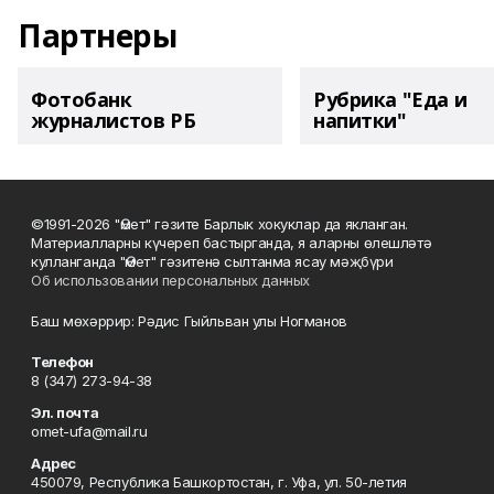
Партнеры
Фотобанк
Рубрика "Еда и
журналистов РБ
напитки"
©1991-2026 "Өмет" гәзите Барлык хокуклар да якланган.
Материалларны күчереп бастырганда, я аларны өлешләтә
кулланганда "Өмет" гәзитенә сылтанма ясау мәҗбүри
Об использовании персональных данных
Баш мөхәррир: Рәдис Гыйльван улы Ногманов
Телефон
8 (347) 273-94-38
Эл. почта
omet-ufa@mail.ru
Адрес
450079, Республика Башкортостан, г. Уфа, ул. 50-летия