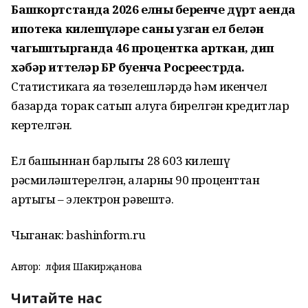
Башкортстанда 2026 елның беренче дүрт аенда
ипотека килешүләре саны узган ел белән
чагыштырганда 46 процентка арткан, дип
хәбәр иттеләр БР буенча Росреестрда.
Статистикага яңа төзелешләрдә һәм икенчел
базарда торак сатып алуга бирелгән кредитлар
кертелгән.
Ел башыннан барлыгы 28 603 килешү
рәсмиләштерелгән, аларның 90 проценттан
артыгы – электрон рәвештә.
Чыганак: bashinform.ru
Автор:
Әлфия Шакирҗанова
Читайте нас