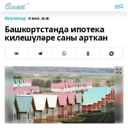
Икътисад
21 МАЯ , 05:40
Башкортстанда ипотека
килешүләре саны арткан