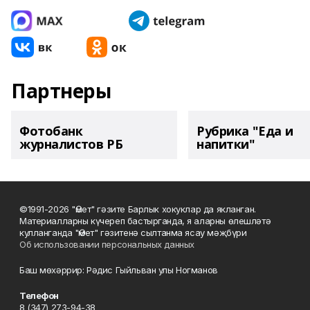
Партнеры
Фотобанк
Рубрика "Еда и
журналистов РБ
напитки"
©1991-2026 "Өмет" гәзите Барлык хокуклар да якланган.
Материалларны күчереп бастырганда, я аларны өлешләтә
кулланганда "Өмет" гәзитенә сылтанма ясау мәҗбүри
Об использовании персональных данных
Баш мөхәррир: Рәдис Гыйльван улы Ногманов
Телефон
8 (347) 273-94-38