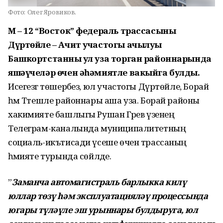
Фото:
Олег Яровиков.
М – 12 “Восток” федераль трассасының
Дүртөйле – Ачит участогы ачылуы
Башкортстанның ул уза торган районнарында
яшәүчеләр өчен әһәмиятле вакыйга булды.
Исегезгә төшерәбез, юл участогы Дүртөйле, Борай
һәм Тәтешле районнары аша уза. Борай районы
хакимияте башлыгы Рушан Гәрәев үзенең
Телеграм-каналында муниципалитетның
социаль-икътисади үсеше өчен трассаның
әһәмияте турында сөйләде.
”
Заманча автомагистраль барлыкка килү
юллар төзү һәм эксплуатацияләү процессында
югары түләүле эш урыннары булдыруга, юл