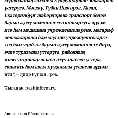
сервисының заманча күпфункцияле зоналарын
үстерүгә, Мәскәү, Түбән Новгород, Казан,
Екатеринбург шәһәрләренә транспорт белән
барып җитү мөмкинлеген яхшыртуга ярдәм
итә һәм медицина учреждениеләренә, мәгариф
оешмаларына һәм мәдәни учреждениеләргә
тиз һәм уңайлы барып җитү мөмкинлеге бирә,
эчке туризмны үстерүгә, районның
инвестицияләр җәлеп итүчәнлеген үстерә,
сәнәгать һәм авыл хуҗалыгы үсешенә ярдәм
итә",
– диде Рушан Гәрәев.
Чыганак: bashinform.ru
Автор:
Әлфия Шакирҗанова