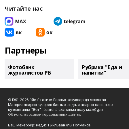
Читайте нас
Партнеры
Фотобанк
Рубрика "Еда и
журналистов РБ
напитки"
©1991-2026 "Өмет" гәзите Барлык хокуклар да якланган.
Материалларны күчереп бастырганда, я аларны өлешләтә
кулланганда "Өмет" гәзитенә сылтанма ясау мәҗбүри
Об использовании персональных данных
Баш мөхәррир: Рәдис Гыйльван улы Ногманов