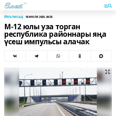
Икътисад
18 ИЮЛЯ 2025, 06:55
М-12 юлы уза торган
республика районнары яңа
үсеш импульсы алачак