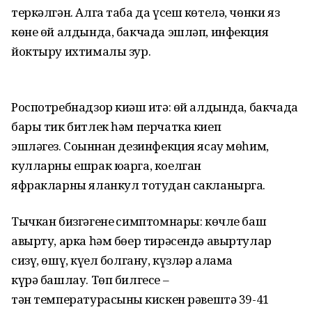
теркәлгән. Алга таба да үсеш көтелә, чөнки яз
көне өй алдында, бакчада эшләп, инфекция
йоктыру ихтималы зур.
Роспотребнадзор киңәш итә: өй алдында, бакчада
бары тик битлек һәм перчатка киеп
эшләгез. Соңыннан дезинфекция ясау мөһим,
кулларны ешрак юарга, коелган
яфракларны яланкул тотудан сакланырга.
Тычкан бизгәгенең симптомнары: көчле баш
авырту, арка һәм бөер тирәсендә авыртулар
сизү, өшү, күңел болгану, күзләр алама
күрә башлау. Төп билгесе –
тән температурасының кискен рәвештә 39-41