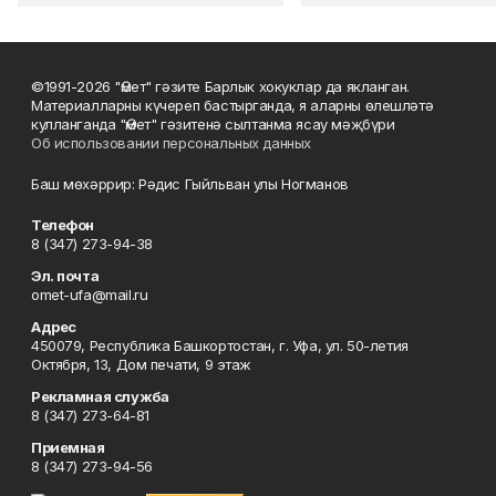
©1991-2026 "Өмет" гәзите Барлык хокуклар да якланган.
Материалларны күчереп бастырганда, я аларны өлешләтә
кулланганда "Өмет" гәзитенә сылтанма ясау мәҗбүри
Об использовании персональных данных
Баш мөхәррир: Рәдис Гыйльван улы Ногманов
Телефон
8 (347) 273-94-38
Эл. почта
omet-ufa@mail.ru
Адрес
450079, Республика Башкортостан, г. Уфа, ул. 50-летия
Октября, 13, Дом печати, 9 этаж
Рекламная служба
8 (347) 273-64-81
Приемная
8 (347) 273-94-56