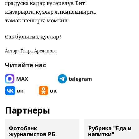
градуска кадәр күтәрелүе. Бит
кызарырга, күзләр ялкынсынырга,
тамак шешергә мөмкин.
Сак булыгыз, дуслар!
Автор:
Гөлара Арсланова
Читайте нас
Партнеры
Фотобанк
Рубрика "Еда и
журналистов РБ
напитки"