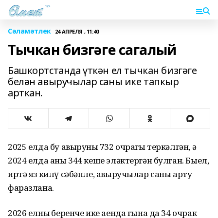
Сәламәтлек
24 АПРЕЛЯ , 11:40
Тычкан бизгәге сагалый
Башкортстанда үткән ел тычкан бизгәге
белән авыручылар саны ике тапкыр
арткан.
2025 елда бу авыруның 732 очрагы теркәлгән, ә
2024 елда аны 344 кеше эләктергән булган. Быел,
иртә яз килү сәбәпле, авыручылар саны арту
фаразлана.
2026 елның беренче ике аенда гына да 34 очрак