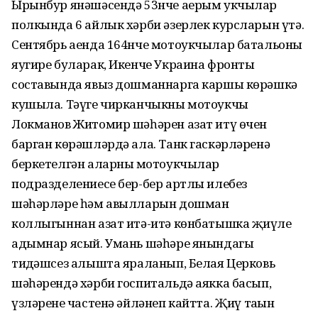
Ырынбур янәшәсендә 53нче аерым укчылар
полкында 6 айлык хәрби әзерлек курсларын үтә.
Сентябрь аенда 164нче мотоукчылар батальоны
яугире буларак, Икенче Украина фронты
составында явыз дошманнарга каршы көрәшкә
кушыла. Тәүге чирканчыкны мотоукчы
Локманов Житомир шәһәрен азат итү өчен
барган көрәшләрдә ала. Танк гаскәрләренә
беркетелгән аларның мотоукчылар
подразделениесе бер-бер артлы илебез
шәһәрләре һәм авылларын дошман
коллыгыннан азат итә-итә көнбатышка җиңүле
адымнар ясый. Умань шәһәре янындагы
тиңдәшсез алышта яраланып, Белая Церковь
шәһәрендә хәрби госпитальдә аякка басып,
үзләренең частенә әйләнеп кайтта. Җиңү таңын