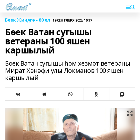
Бөек Җиңүгә - 80 ел
19 СЕНТЯБРЯ 2025, 10:17
Бөек Ватан сугышы
ветераны 100 яшен
каршылый
Бөек Ватан сугышы һәм хезмәт ветераны
Мират Хәнәфи улы Локманов 100 яшен
каршылый