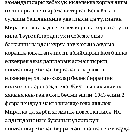
замандашлары кебек үк, киләчәккә корган якты
планнарын челпәрәмә китергән Бөек Ватан
сугышы башланганда уналтысы да тулмаган
Миратка тиз арада егетлек корына керергә туры
килә. Тәүге айлардан ук илебезне явыз
баскынчылардан курчалау хакына аяусыз
көрәшкә юнәлгән әтисен, абыйларын һәм башка
өлкәнрәк авылдашларын алмаштырып,
яшьтәшләре белән бергәләп алар авыл
өлкәннәре, хатын-кызлар белән беррәттән
колхоз эшләренә җигелә, Җиңү таңын якынайту
хакына көн-төн ал-ял белми эшли. 1943 елның 2
февралендәул чакта унҗиде генә яшьлек
Миратка да хәрби хезмәткә повестка килә. Ил
алдындагы изге бурычын үтәргә күп
яшьтәшләре белән беррәттән юнәлгән егет тәүдә