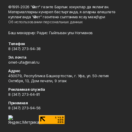
©1991-2026 "Өмет" гәзите Барлык хокуклар да якланган.
Материалларны күчереп бастырганда, я аларны өлешләтә
кулланганда "Өмет" гәзитенә сылтанма ясау мәҗбүри
Об использовании персональных данных
Баш мөхәррир: Рәдис Гыйльван улы Ногманов
Телефон
8 (347) 273-94-38
Эл. почта
omet-ufa@mail.ru
Адрес
450079, Республика Башкортостан, г. Уфа, ул. 50-летия
Октября, 13, Дом печати, 9 этаж
Рекламная служба
8 (347) 273-64-81
Приемная
8 (347) 273-94-56