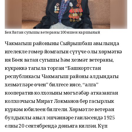
Бөек Ватан сугышы ветераны 100 яшен каршылый
Чакмагыш районының Сыйрышбаш авылында
игелекле гомер йомгагын сүтүче олы хөрмәткә
ия Бөек ватан сугышы һәм хезмәт ветераны,
күкрәккә тагыла торган “Башкортстан
республикасы Чакмагыш районы алдындагы
хезмәтләре өчен” билгесе иясе, “алга”
кооператив колхозының мөгътәбәр атказанган
колхозчысы Мират Локманов бер гасырлык
күркәм юбилеен билгели. Хөрмәтле ветеран
булдыклы авыл эшчәннәре гаиләсендә 1925
елның 20 сентябрендә дөньяга килгән. Күп