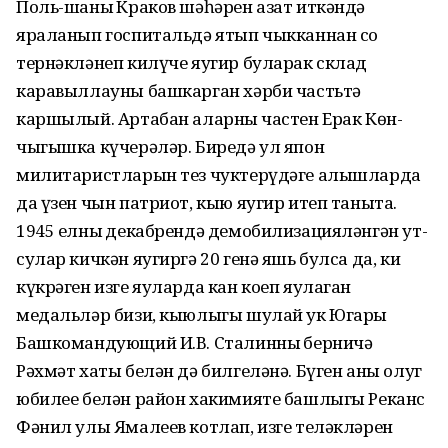
Поль-шаның Краков шәһәрен азат иткәндә
яраланып госпитальдә ятып чыкканнан соң
тернәкләнеп килүче яугир буларак склад
каравыллауны башкарган хәрби частьтә
каршылый. Артабан аларның частен Ерак Көн-
чыгышка күчерәләр. Биредә ул япон
милитаристларын тез чуктерүдәге алышларда
да үзен чын патриот, кыю яугир итеп таныта.
1945 елның декабрендә демобилизацияләнгән ут-
сулар кичкән яугиргә 20 генә яшь булса да, киң
күкрәген изге яуларда кан коеп яулаган
медальләр бизи, кыюлыгы шулай ук Югары
Башкомандующий И.В. Сталинның берничә
Рәхмәт хаты белән дә билгеләнә. Бүген аны олуг
юбилее белән район хакимияте башлыгы Реканс
Фәнил улы Ямалеев котлап, изге теләкләрен