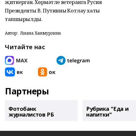
җиткергән. Хөрмәтле ветеранга Русия
Президенты В. Путинның Котлау хаты
тапшырылды.
Автор:
Лиана Ханмурзина
Читайте нас
Партнеры
Фотобанк
Рубрика "Еда и
журналистов РБ
напитки"