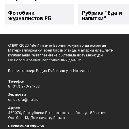
Фотобанк
Рубрика "Еда и
журналистов РБ
напитки"
©1991-2026 "Өмет" гәзите Барлык хокуклар да якланган.
Материалларны күчереп бастырганда, я аларны өлешләтә
кулланганда "Өмет" гәзитенә сылтанма ясау мәҗбүри
Об использовании персональных данных
Баш мөхәррир: Рәдис Гыйльван улы Ногманов
Телефон
8 (347) 273-94-38
Эл. почта
omet-ufa@mail.ru
Адрес
450079, Республика Башкортостан, г. Уфа, ул. 50-летия
Октября, 13, Дом печати, 9 этаж
Рекламная служба