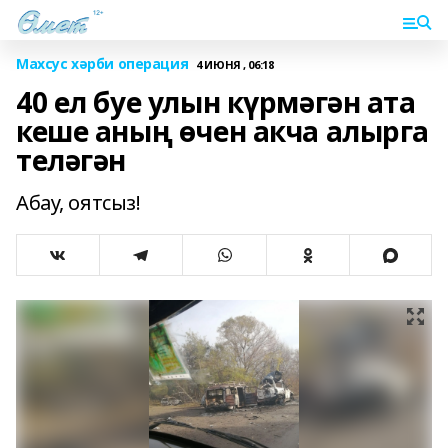
Махсус хәрби операция
4 ИЮНЯ , 06:18
40 ел буе улын күрмәгән ата
кеше аның өчен акча алырга
теләгән
Абау, оятсыз!