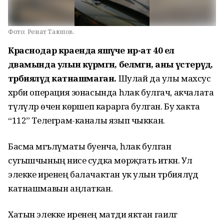
Фото:
Ренат Таюпов.
Краснодар краенда яшәүче ир-ат 40 ел
дәвамында улын күрмәгән, белмәгән, аны үстерүдә,
тәрбияләүдә катнашмаган.
Шулай да улы махсус
хәрби операция зонасында һәлак булгач, акчалата
түләүләр өчен көрәшеп карарга булган. Бу хакта
“112” Телеграм-каналы язып чыккан.
Басма мәгълүматы буенча, һәлак булган
сугышчының әнисе судка мөрәҗәгать иткән. Ул
элекке иренең балачактан ук улын тәрбияләүдә
катнашмавын аңлаткан.
Хатын элекке иренең матди яктан гаиләгә