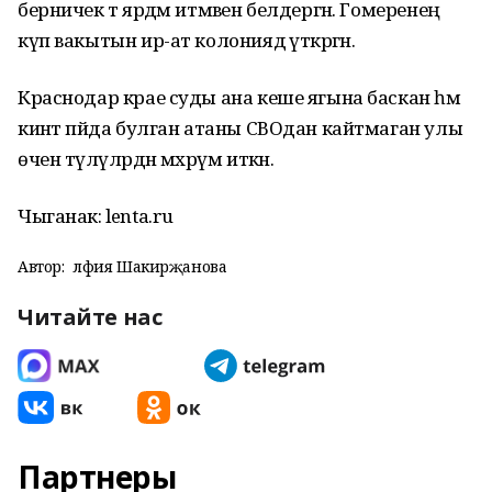
берничек тә ярдәм итмәвен белдергән. Гомеренең
күп вакытын ир-ат колониядә үткәргән.
Краснодар крае суды ана кеше ягына баскан һәм
кинәт пәйда булган атаны СВОдан кайтмаган улы
өчен түләүләрдән мәхрүм иткән.
Чыганак: lenta.ru
Автор:
Әлфия Шакирҗанова
Читайте нас
Партнеры