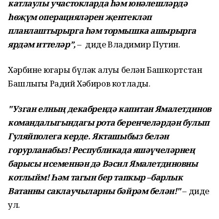
катлаулы участокларда һәм юнәлешләрдә
һөҗүм операцияләрен җентекләп
планлаштырырга һәм тормышка ашырырга
ярдәм иттеләр”,
– диде Владимир Путин.
Хәрбине югары бүләк алуы белән Башкортстан
Башлыгы Радий Хәбиров котлады.
"Узган елның декабрендә капитан Ямалетдинов
командалыгындагы рота беренчеләрдән булып
Гуляйполега керде. Якташыбыз белән
горурланабыз! Республикада яшәүчеләрнең
барысы исеменнән дә Вәсил Ямалетдиновны
котлыйм! Һәм тагын бер тапкыр –барлык
Ватанны саклаучыларны бәйрәм белән!"
– диде
ул.