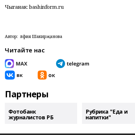
Чыганак: bashinform.ru
Автор:
Әлфия Шакирҗанова
Читайте нас
Партнеры
Фотобанк
Рубрика "Еда и
журналистов РБ
напитки"