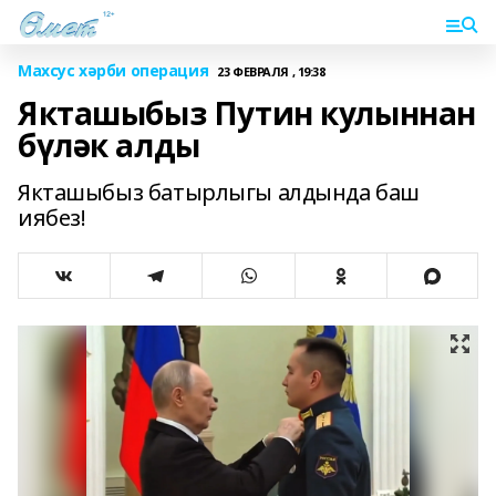
Махсус хәрби операция
23 ФЕВРАЛЯ , 19:38
Якташыбыз Путин кулыннан
бүләк алды
Якташыбыз батырлыгы алдында баш
иябез!