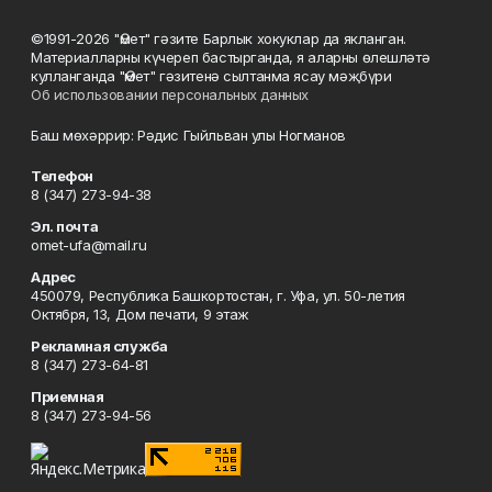
©1991-2026 "Өмет" гәзите Барлык хокуклар да якланган.
Материалларны күчереп бастырганда, я аларны өлешләтә
кулланганда "Өмет" гәзитенә сылтанма ясау мәҗбүри
Об использовании персональных данных
Баш мөхәррир: Рәдис Гыйльван улы Ногманов
Телефон
8 (347) 273-94-38
Эл. почта
omet-ufa@mail.ru
Адрес
450079, Республика Башкортостан, г. Уфа, ул. 50-летия
Октября, 13, Дом печати, 9 этаж
Рекламная служба
8 (347) 273-64-81
Приемная
8 (347) 273-94-56