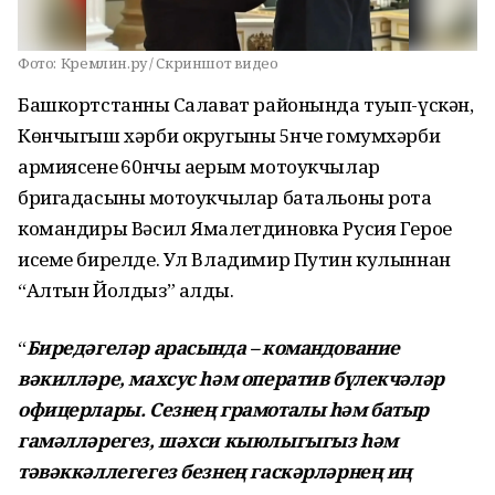
Фото:
Кремлин.ру / Скриншот видео
Башкортстанның Салават районында туып-үскән,
Көнчыгыш хәрби округының 5нче гомумхәрби
армиясенең 60нчы аерым мотоукчылар
бригадасының мотоукчылар батальоны рота
командиры Вәсил Ямалетдиновка Русия Герое
исеме бирелде. Ул Владимир Путин кулыннан
“Алтын Йолдыз” алды.
“
Биредәгеләр арасында – командование
вәкилләре, махсус һәм оператив бүлекчәләр
офицерлары. Сезнең грамоталы һәм батыр
гамәлләрегез, шәхси кыюлыгыгыз һәм
тәвәккәллегегез безнең гаскәрләрнең иң