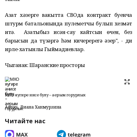
Азат
хәзерге вакытта
СВОда контракт буенча
штурм батальонында пулеметчы булып хезмәт
итә.
Азат
ыбыз исән-сау кайтсын өчен, без
барысын да түзәргә һәм кичеререгә әзер", - ди
ирле-хатынлы Гыймадиевлар.
Чыганак: Шаранские просторы
МХО яугире әнисе булу – аерым горурлык
Автор:
Лиана Ханмурзина
Читайте нас