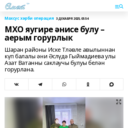
Махсус хәрби операция
3 ДЕКАБРЯ 2025, 05:54
МХО яугире әнисе булу –
аерым горурлык
Шаран районы Иске Тләвле авылыннан
күп балалы әни Әслүдә Гыймадиева улы
Азат Ватанны саклаучы булуы белән
горурлана.