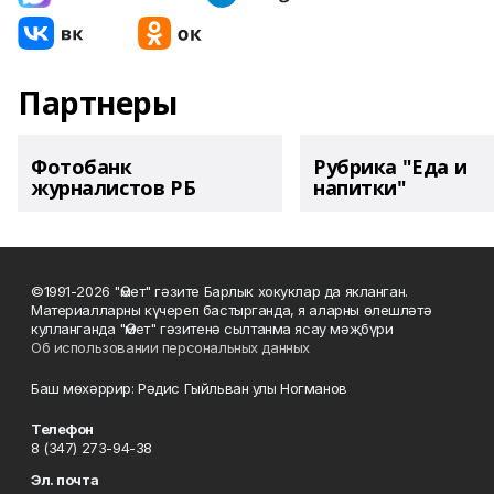
Партнеры
Фотобанк
Рубрика "Еда и
журналистов РБ
напитки"
©1991-2026 "Өмет" гәзите Барлык хокуклар да якланган.
Материалларны күчереп бастырганда, я аларны өлешләтә
кулланганда "Өмет" гәзитенә сылтанма ясау мәҗбүри
Об использовании персональных данных
Баш мөхәррир: Рәдис Гыйльван улы Ногманов
Телефон
8 (347) 273-94-38
Эл. почта