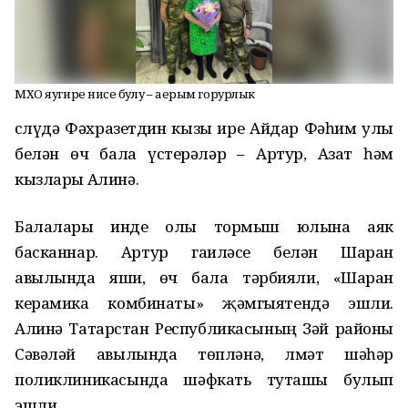
МХО яугире әнисе булу – аерым горурлык
Әслүдә
Фәхразетдин кызы
ире Айдар
Фәһим улы
белән өч бала үстерәләр
– Артур, Азат һәм
кызлары Алинә.
Балалары инде олы тормыш юлына аяк
басканнар. Артур
гаиләсе белән Шаран
авылында яши, өч бала тәрбияли, «Шаран
керамика комбинаты» җәмгыятендә эшли.
Алинә
Татарстан Республикасының Зәй
районы
Сәвәләй
авылында
төпләнә
, Әлмәт
шәһәр
поликлиникасында
шәфкать
туташы булып
эшли.