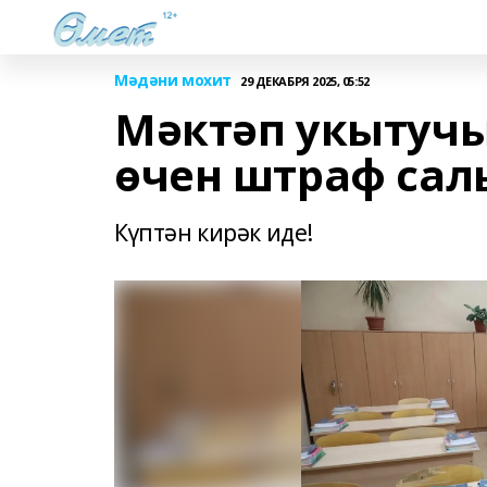
Мәдәни мохит
29 ДЕКАБРЯ 2025, 05:52
Мәктәп укытуч
өчен штраф сал
Күптән кирәк иде!