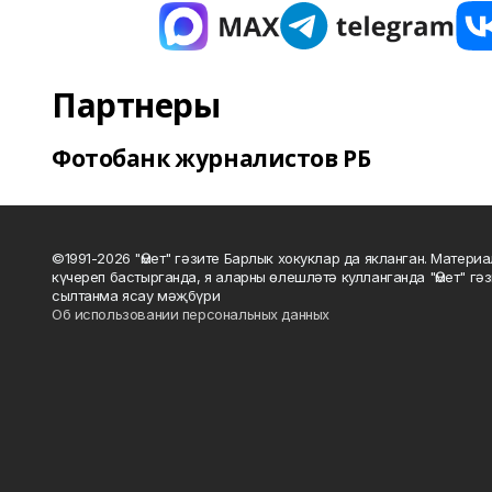
Партнеры
Фотобанк журналистов РБ
©1991-2026 "Өмет" гәзите Барлык хокуклар да якланган. Матери
күчереп бастырганда, я аларны өлешләтә кулланганда "Өмет" гә
сылтанма ясау мәҗбүри
Об использовании персональных данных