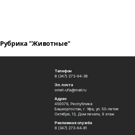
Рубрика "Животные"
Телефон
8 (347) 273-94-38
Эл. почта
omet-ufa@mail.ru
Адрес
450079, Республика
Башкортостан, г. Уфа, ул. 50-летия
Октября, 13, Дом печати, 9 этаж
Рекламная служба
8 (347) 273-64-81