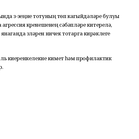
нда үз-үзеңне тотуның төп кагыйдәләре булуы
а агрессия күренешенең сәбәпләре китерелә,
янаганда үзләрен ничек тотарга кирәклеге
ь киеренкелекне киметү һәм профилактик
р.