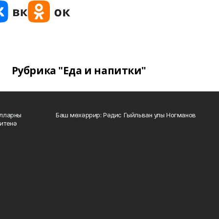
Рубрика "Еда и напитки"
алларны
Баш мөхәррир: Рәдис Гыйльван улы Ногманов
зитенә