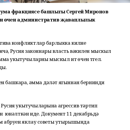
 Дума фракциясе башлыгы Сергей Миронов
кән өчен административ җаваплылык
тива конфликтлар барлыкка килүне
енчә, Русия законнары власть вәкилен мыскыл
мма укытучыларны мыскыл итү өчен түгел.
ды.
сен башкара, әмма дәүләт ягыннан бернинди
Русия укытучыларына агрессив тәртип
 юнәлткән иде. Документ 11 декабрьдә
м абруен яклау советы утырышында