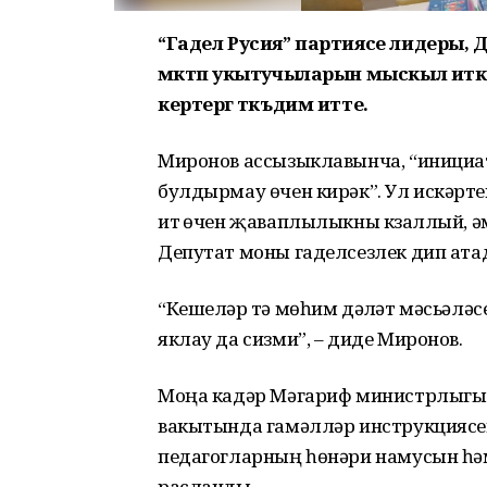
“Гадел Русия” партиясе лидеры,
мәктәп укытучыларын мыскыл ит
кертергә тәкъдим итте.
Миронов ассызыклавынча, “инициа
булдырмау өчен кирәк”. Ул искәртү
итү өчен җаваплылыкны күзаллый, ә
Депутат моны гаделсезлек дип ата
“Кешеләр үтә мөһим дәүләт мәсьәлә
яклау да сизми”, – диде Миронов.
Моңа кадәр Мәгариф министрлыгы 
вакытында гамәлләр инструкциясен
педагогларның һөнәри намусын һә
расланды.