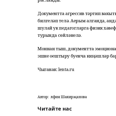
Документта агрессив тәртип вакыты
билгеләп үтелә. Аерым алганда, анд
шулай ук педагогларга физик хәвеф 
турында сөйләнелә.
Моннан тыш, документта эмоционал
эшне оештыру буенча киңәшләр ба
Чыганак: lenta.ru
Автор:
Әлфия Шакирҗанова
Читайте нас