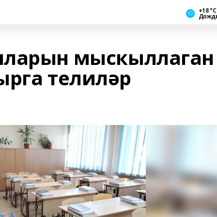
+18 °С
Дожд
ыларын мыскыллаган
ырга телиләр