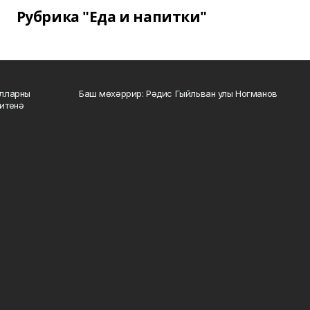
Рубрика "Еда и напитки"
алларны
Баш мөхәррир: Рәдис Гыйльван улы Ногманов
зитенә