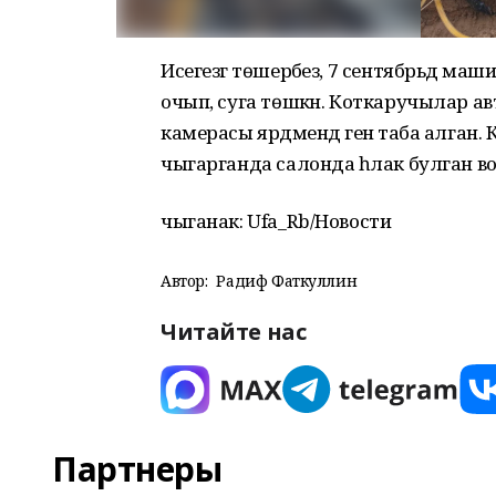
Исегезгә төшерәбез, 7 сентябрьдә ма
очып, суга төшкән. Коткаручылар ав
камерасы ярдәмендә генә таба алган
чыгарганда салонда һәлак булган в
чыганак: Ufa_Rb/Новости
Автор:
Радиф Фаткуллин
Читайте нас
Партнеры