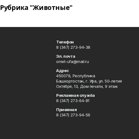
Рубрика "Животные"
Телефон
8 (347) 273-94-38
Эл. почта
omet-ufa@mail.ru
Адрес
450079, Республика
Башкортостан, г. Уфа, ул. 50-летия
Октября, 13, Дом печати, 9 этаж
Рекламная служба
8 (347) 273-64-81
Приемная
8 (347) 273-94-56