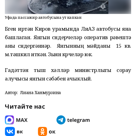
Уфада пассажир автобусына ут капкан
Бүген иртән Киров урамында ЛиАЗ
автобусы
яна
башла
ган.
Янгын сүндерүчеләр
оператив рәвештә
аны сүндергәннәр.
Янгынның мәйданы 15
кв
.
м
.
тәшкил иткән. Зыян күрүчеләр
юк
.
Гадәттән тыш хәлләр министрлыгы сорау
алучысы янгын сәбәбен ачыклый.
Автор:
Лиана Ханмурзина
Читайте нас