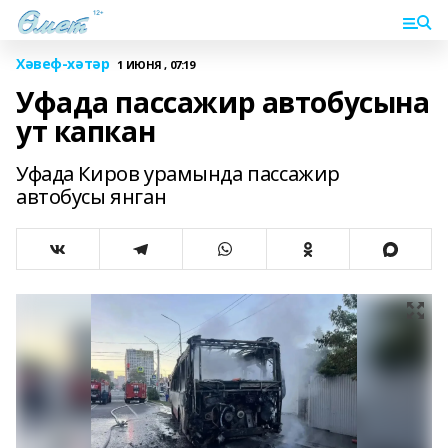
Хәвеф-хәтәр
1 ИЮНЯ , 07:19
Уфада пассажир автобусына
ут капкан
Уфада Киров урамында пассажир
автобусы янган