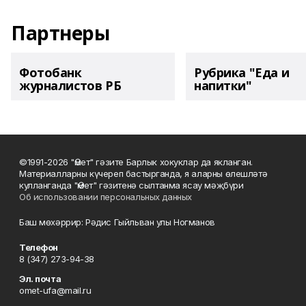
Партнеры
Фотобанк
Рубрика "Еда и
журналистов РБ
напитки"
©1991-2026 "Өмет" гәзите Барлык хокуклар да якланган.
Материалларны күчереп бастырганда, я аларны өлешләтә
кулланганда "Өмет" гәзитенә сылтанма ясау мәҗбүри
Об использовании персональных данных
Баш мөхәррир: Рәдис Гыйльван улы Ногманов
Телефон
8 (347) 273-94-38
Эл. почта
omet-ufa@mail.ru