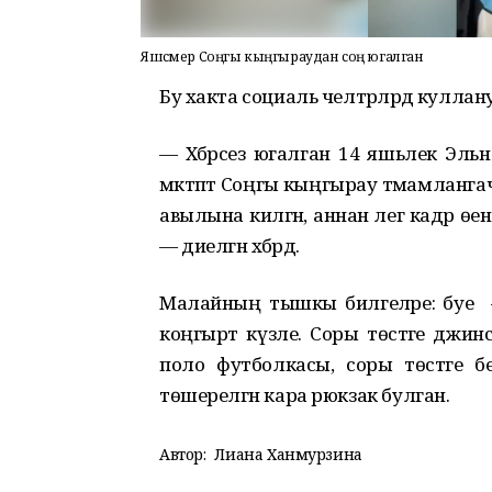
Яшүсмер Соңгы кыңгыраудан соң югалган
Бу хакта социаль
челтәрләрдә
куллан
—
Хәбәрсез
югалган
14 яшьлек Эльн
мәктәптә Соңгы кыңгырау тәмамланг
авылына килгән, аннан әлегә кадәр 
— диелгән хәбәрдә.
Малайның тышкы
билгеләре
: буе 
коңгырт күзле.
Соры төстәге джинс
поло футболкасы, соры төстәге б
төшерелгән кара рюкзак булган.
Автор:
Лиана Ханмурзина