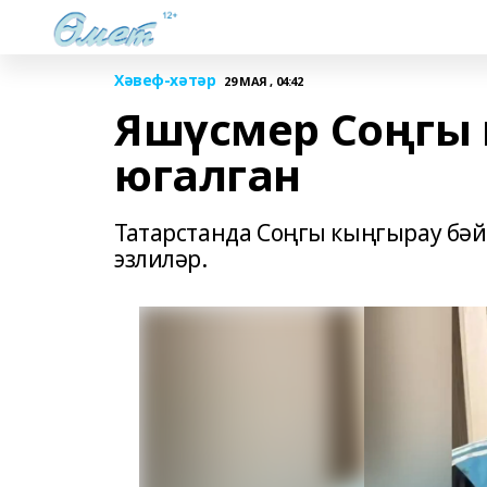
Хәвеф-хәтәр
29 МАЯ , 04:42
Яшүсмер Соңгы 
югалган
Татарстанда Соңгы кыңгырау бә
эзлиләр.