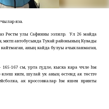
учылар
яза
.
аз
Рөстәм улы
Сафинны эзлиләр. Ул 26 майда
ач, мәктәп автобусында Тукай районының Кувады
өенә кайтмаган, аның кайда булуы ачыкланмаган,
- 165-167
см
,
урта гәүдәле
, кыска кара чәчле һәм
-клеш кигән
, шулай
ук аның өстендә ак төстәге
ейсболка, ак кроссовкалар һәм яшен принты