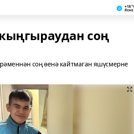
+18 °
Ясно
кыңгыраудан соң
йрәменнән соң өенә кайтмаган яшүсмерне