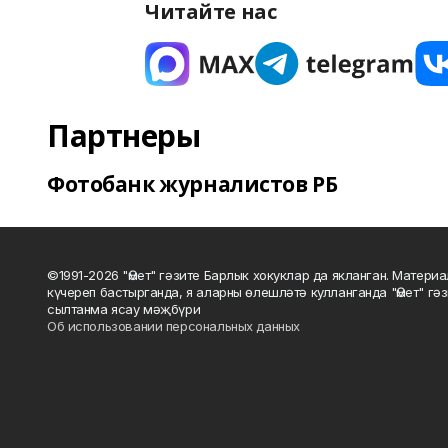
Читайте нас
Партнеры
Фотобанк журналистов РБ
©1991-2026 "Өмет" гәзите Барлык хокуклар да якланган. Матери
күчереп бастырганда, я аларны өлешләтә кулланганда "Өмет" гә
сылтанма ясау мәҗбүри
Об использовании персональных данных