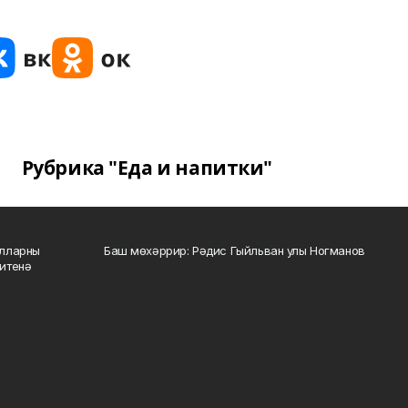
Рубрика "Еда и напитки"
алларны
Баш мөхәррир: Рәдис Гыйльван улы Ногманов
зитенә