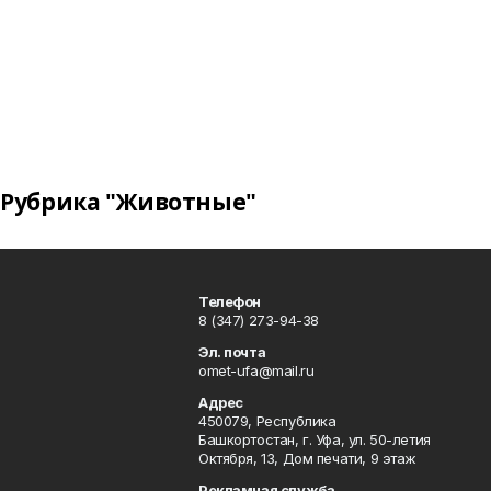
Рубрика "Животные"
Телефон
8 (347) 273-94-38
Эл. почта
omet-ufa@mail.ru
Адрес
450079, Республика
Башкортостан, г. Уфа, ул. 50-летия
Октября, 13, Дом печати, 9 этаж
Рекламная служба