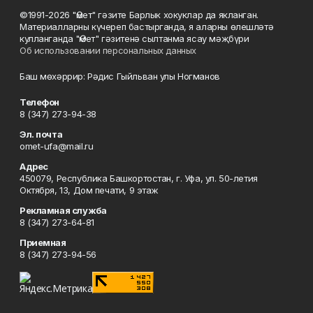
©1991-2026 "Өмет" гәзите Барлык хокуклар да якланган.
Материалларны күчереп бастырганда, я аларны өлешләтә
кулланганда "Өмет" гәзитенә сылтанма ясау мәҗбүри
Об использовании персональных данных
Баш мөхәррир: Рәдис Гыйльван улы Ногманов
Телефон
8 (347) 273-94-38
Эл. почта
omet-ufa@mail.ru
Адрес
450079, Республика Башкортостан, г. Уфа, ул. 50-летия
Октября, 13, Дом печати, 9 этаж
Рекламная служба
8 (347) 273-64-81
Приемная
8 (347) 273-94-56