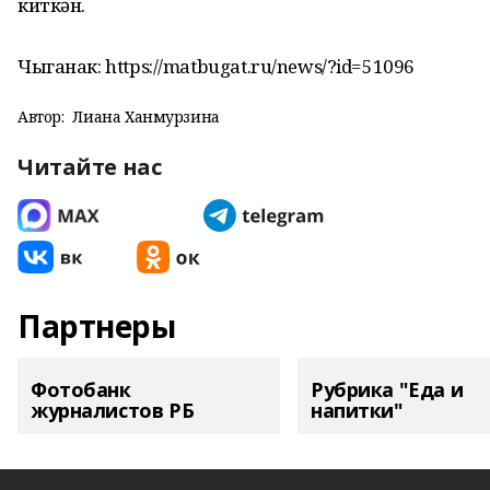
киткән.
Чыганак: https://matbugat.ru/news/?id=51096
Автор:
Лиана Ханмурзина
Читайте нас
Партнеры
Фотобанк
Рубрика "Еда и
журналистов РБ
напитки"