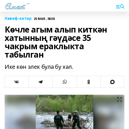
Хәвеф-хәтәр
25 МАЯ , 06:58
Көчле агым алып киткән
хатынның гәүдәсе 35
чакрым ераклыкта
табылган
Ике көн элек була бу хәл.