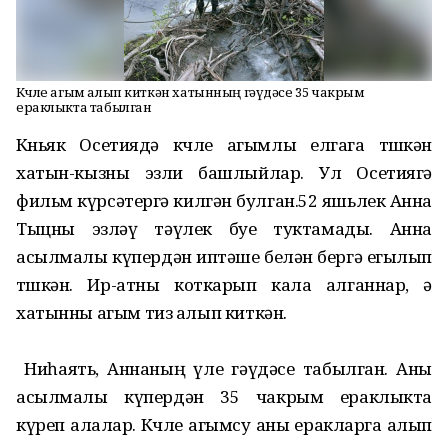
Көчле агым алып киткән хатынның гәүдәсе 35 чакрым
ераклыкта табылган
Көньяк Осетиядә көчле агымлы елгага төшкән
хатын-кызны эзли башлыйлар. Ул Осетиягә
фильм күрсәтергә килгән булган.52 яшьлек Анна
Тыцны эзләү тәүлек буе туктамады. Анна
асылмалы күпердән иптәше белән бергә егылып
төшкән. Ир-атны коткарып кала алганнар, ә
хатынны агым тиз алып киткән.
Ниһаять, Аннаның үле гәүдәсе табылган. Аны
асылмалы күпердән 35 чакрым ераклыкта
күреп алалар. Көчле агымсу аны еракларга алып