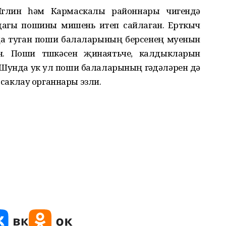
Иглин һәм Кармаскалы районнары чигендә
да
гы пошины мишень
итеп сайлаган
.
Ерткыч
ңа туган поши балаларының
берсенең муенын
.
Поши
түшкәсен
җинаятьче, калдыкларын
Шунда ук ул поши
балаларының
гәүдәләрен
дә
 саклау
органнары
эзли
.