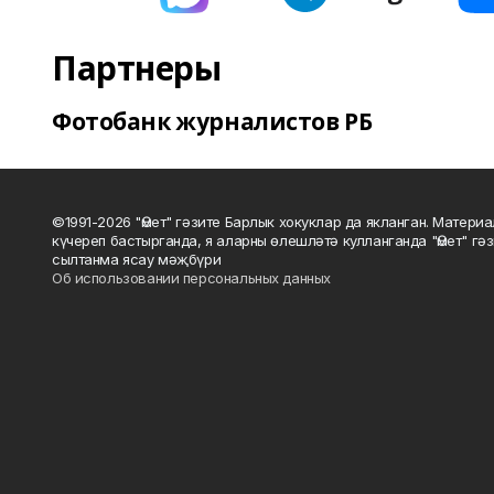
Партнеры
Фотобанк журналистов РБ
©1991-2026 "Өмет" гәзите Барлык хокуклар да якланган. Матери
күчереп бастырганда, я аларны өлешләтә кулланганда "Өмет" гә
сылтанма ясау мәҗбүри
Об использовании персональных данных