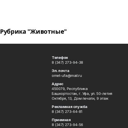
Рубрика "Животные"
Телефон
8 (347) 273-94-38
Эл. почта
omet-ufa@mail.ru
Адрес
450079, Республика
Башкортостан, г. Уфа, ул. 50-летия
Октября, 13, Дом печати, 9 этаж
Рекламная служба
8 (347) 273-64-81
Приемная
8 (347) 273-94-56