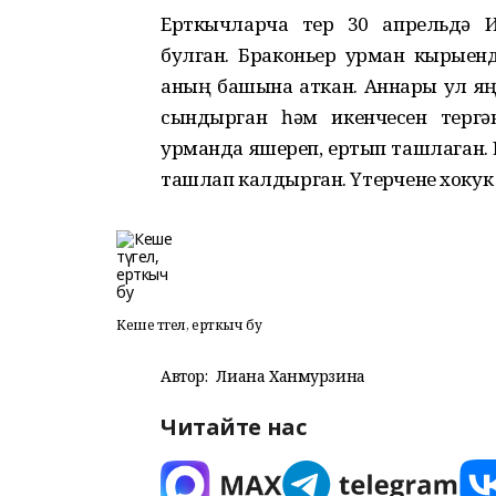
Ерткычларча
үтерү
30 апрельдә 
булган.
Браконьер
урман
кырыен
аның
башына
аткан
.
Аннары
ул я
сындырган
һәм икенчесен үтергән
урманда яшереп, ертып ташлаган
.
ташла
п калдырган.
Үтерүчене
хокук
Кеше түгел, ерткыч бу
Автор:
Лиана Ханмурзина
Читайте нас