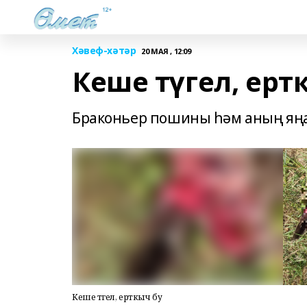
Хәвеф-хәтәр
20 МАЯ , 12:09
Кеше түгел, ерт
Браконьер пошины һәм аның яңа
Кеше түгел, ерткыч бу