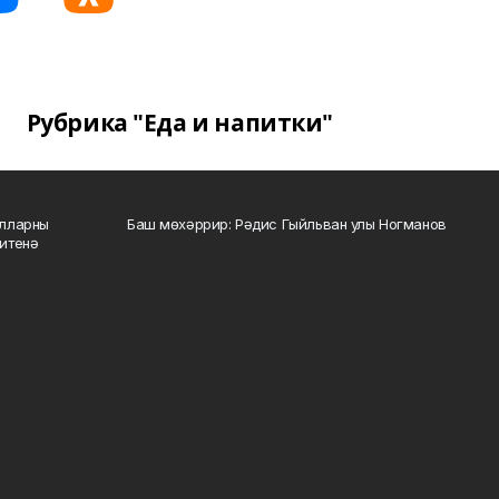
Рубрика "Еда и напитки"
алларны
Баш мөхәррир: Рәдис Гыйльван улы Ногманов
зитенә