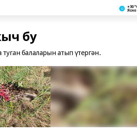
+30 °
Ясно
кыч бу
 туган балаларын атып үтергән.