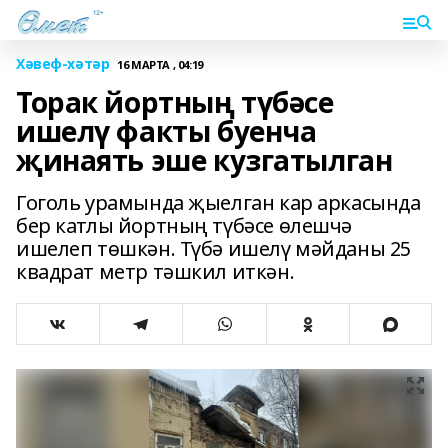
Хәвеф-хәтәр
16 МАРТА , 04:19
Торак йортның түбәсе
ишелү факты буенча
җинаять эше кузгатылган
Гоголь урамында җыелган кар аркасында
бер катлы йортның түбәсе өлешчә
ишелеп төшкән. Түбә ишелү мәйданы 25
квадрат метр тәшкил иткән.