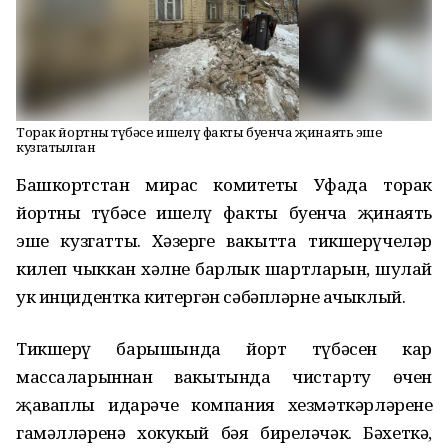
Торак йортның түбәсе ишелү факты буенча җинаять эше
кузгатылган
Башкортстан мирас комитеты
Уфада торак
йортның
түбәсе
ишелү
факты буенча
җинаять
эше
кузгатты
.
Хәзерге
вакытта тикшерүчеләр
килеп чыккан хәлнең барлык шартларын, шулай
ук инцидентка китергән сәбәпләрне ачыклый.
Тикшерү
барышында
йорт түбәсен кар
массаларыннан вакытында чистарту өчен
җаваплы идарәче компания
хезмәткәрләренең
гамәлләренә
хокукый
бәя
биреләчәк
. Бәхеткә
,