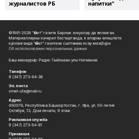
журналистов РБ
напитки"
©1991-2026 "Өмет" гәзите Барлык хокуклар да якланган.
Материалларны күчереп бастырганда, я аларны өлешләтә
кулланганда "Өмет" гәзитенә сылтанма ясау мәҗбүри
Об использовании персональных данных
Баш мөхәррир: Рәдис Гыйльван улы Ногманов
Телефон
8 (347) 273-94-38
Эл. почта
omet-ufa@mail.ru
Адрес
450079, Республика Башкортостан, г. Уфа, ул. 50-летия
Октября, 13, Дом печати, 9 этаж
Рекламная служба
8 (347) 273-64-81
Приемная