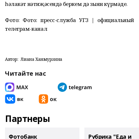
һәлакәт
нәтиҗәсендә
беркем дә зыян күрмәде
.
Фото: Фото: пресс-служба УГЗ | официальный
телеграм-канал
Автор:
Лиана Ханмурзина
Читайте нас
Партнеры
Фотобанк
Рубрика "Еда и