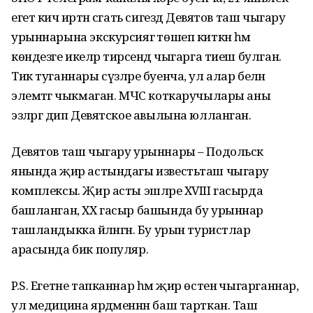
егет кичә иртән сәгать сигездә Девятов таш чыгару
урыннарына экскурсиягә төшеп киткән һәм
көндезге икеләр тирәсендә чыгарга тиеш булган.
Тик туганнары сүзләре буенча, ул алар белән
элемтәгә чыкмаган. МЧС коткаручылары аны
эзләргә дип Девятское авылына юлланган.
Девятов таш чыгару урыннары – Подольск
янында җир астындагы известьташ чыгару
комплексы. Җир асты эшләре XVIII гасырда
башланган, ХХ гасыр башында бу урыннар
ташландыкка әйләнгән. Бу урын туристлар
арасында бик популяр.
P.S. Егетне тапканнар һәм җир өстенә чыгарганнар,
ул медицина ярдәменнән баш тарткан. Таш