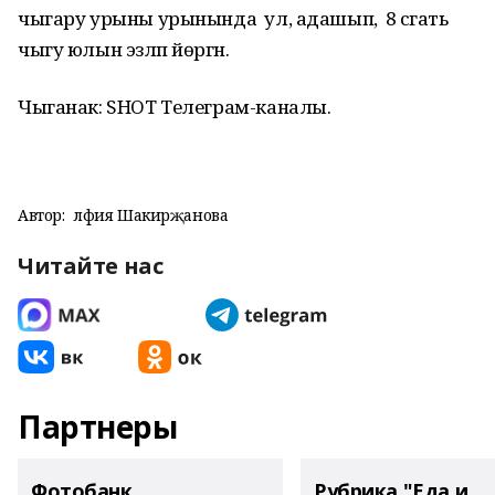
чыгару урыны урынында ул, адашып, 8 сәгать
чыгу юлын эзләп йөргән.
Чыганак: SHOT Телеграм-каналы.
Автор:
Әлфия Шакирҗанова
Читайте нас
Партнеры
Фотобанк
Рубрика "Еда и