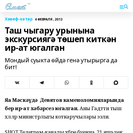
Хәвеф-хәтәр
4 ФЕВРАЛЯ , 20:12
Таш чыгару урынына
экскурсиягә төшеп киткән
ир-ат югалган
Мондый суыкта өйдә генә утырырга да
бит!
Яңа Мәскәүдә Девятов каменоломняларында
бер ир-ат хәбәрсез югалган.
Аны Гадәттән тыш
хәлләр министрлыгы коткаручылары эзли.
SHOT Телеграм-каналы хәбәре буенча, 21 яшьлек