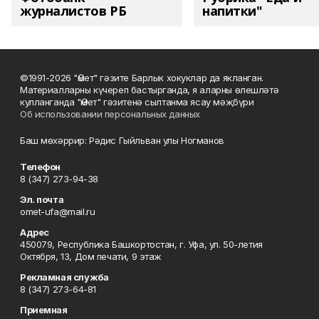
журналистов РБ
напитки"
©1991-2026 "Өмет" гәзите Барлык хокуклар да якланган.
Материалларны күчереп бастырганда, я аларны өлешләтә
кулланганда "Өмет" гәзитенә сылтанма ясау мәҗбүри
Об использовании персональных данных
Баш мөхәррир: Рәдис Гыйльван улы Ногманов
Телефон
8 (347) 273-94-38
Эл. почта
omet-ufa@mail.ru
Адрес
450079, Республика Башкортостан, г. Уфа, ул. 50-летия
Октября, 13, Дом печати, 9 этаж
Рекламная служба
8 (347) 273-64-81
Приемная