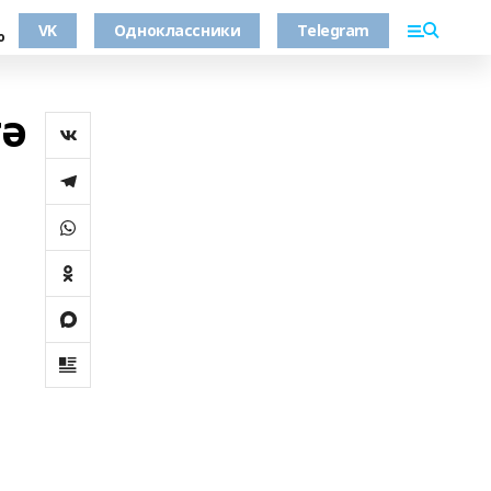
VK
Одноклассники
Telegram
о
гә