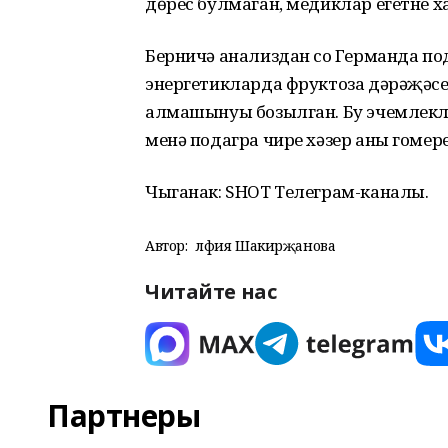
дөрес булмаган, медиклар егетне ха
Берничә анализдан соң Германда под
энергетикларда фруктоза дәрәҗәсе
алмашынуы бозылган. Бу эчемлекләр
менә подагра чире хәзер аны гомер
Чыганак: SHOT Телеграм-каналы.
Автор:
Әлфия Шакирҗанова
Читайте нас
Партнеры