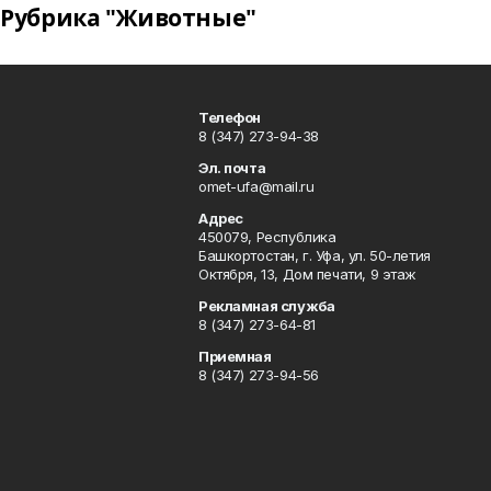
Рубрика "Животные"
Телефон
8 (347) 273-94-38
Эл. почта
omet-ufa@mail.ru
Адрес
450079, Республика
Башкортостан, г. Уфа, ул. 50-летия
Октября, 13, Дом печати, 9 этаж
Рекламная служба
8 (347) 273-64-81
Приемная
8 (347) 273-94-56