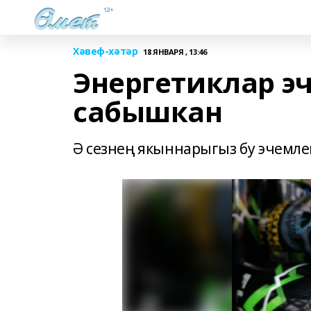
Хәвеф-хәтәр
18 ЯНВАРЯ , 13:46
Энергетиклар эч
сабышкан
Ә сезнең якыннарыгыз бу эчемл