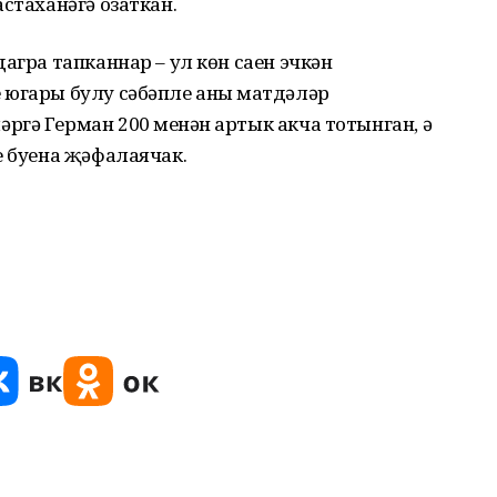
стаханәгә озаткан.
агра тапканнар – ул көн саен эчкән
 югары булу сәбәпле аның матдәләр
гә Герман 200 меңнән артык акча тотынган, ә
е буена җәфалаячак.