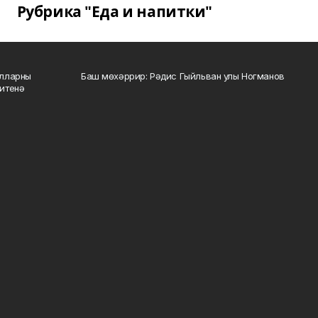
Рубрика "Еда и напитки"
алларны
Баш мөхәррир: Рәдис Гыйльван улы Ногманов
зитенә