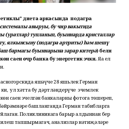
ргетиклы” диета аркасында подагра
системалы авыруы, бу чир вакытнда
ы (уратлар) тупланып, буыннарда кристаллар
рту, ялкынсыну (подагра артриты) һәм шешү
баш бармагы буыннарына зарар китерә
) белән
өн саен өчәр банка бу энергетик эчкән.
Яңа ел
н.
асногорскида яшәүче 28 яшьлек Герман
ки, ул хәтта бу дәртләндерүче эчемлек
көн саен эчелгән банкаларны фотога төшереп,
 бәйрәмнәре башланганда Герман табибларга
уйлаган. Поликлиникага барыр алдыннан бер
ч килеш тапшырмагач, анализлар нәтиҗәләре