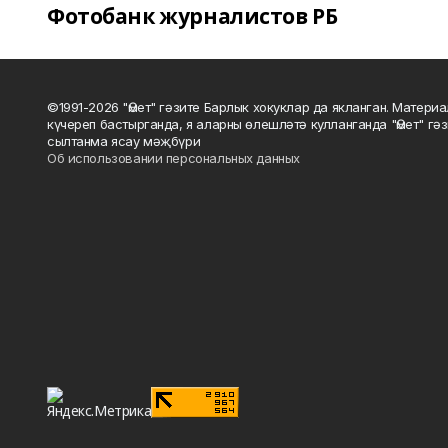
Фотобанк журналистов РБ
©1991-2026 "Өмет" гәзите Барлык хокуклар да якланган. Матери
күчереп бастырганда, я аларны өлешләтә кулланганда "Өмет" гә
сылтанма ясау мәҗбүри
Об использовании персональных данных