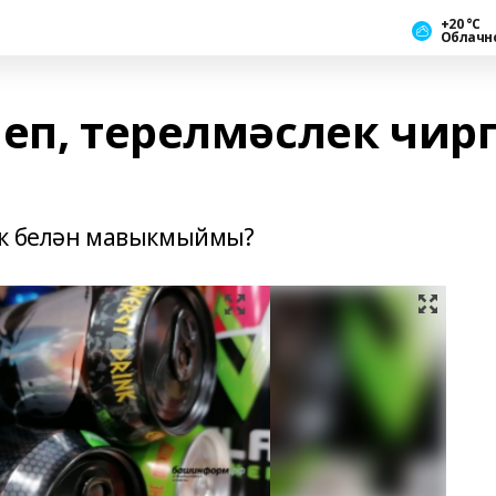
+20 °С
Облачн
еп, терелмәслек чир
ек белән мавыкмыймы?