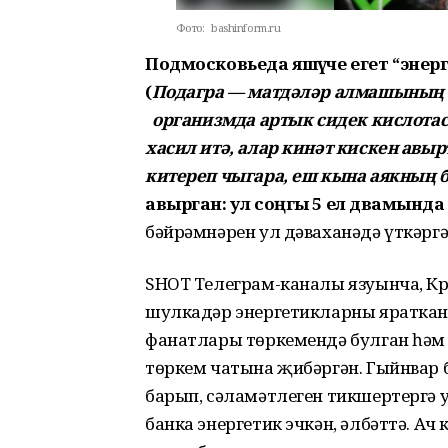
Фото:
bashinform.ru
Подмосковьеда яшәүче егет “эне
(
Подагра — матдәләр алмашының 
организмда артык сидек кислотас
хасил итә, алар кинәт кискен авы
китереп чыгара, еш кына аякның 
авырган: ул соңгы 5 ел дәвамында к
бәйрәмнәрен ул дәваханәдә үткәргә
SHOT Телеграм-каналы язуынча, Кр
шулкадәр энергетикларны яраткан 
фанатлары төркемендә булган һәм 
төркем чатына җибәргән. Гыйнвар
барып, сәламәтлеген тикшертергә 
банка энергетик эчкән, әлбәттә. А