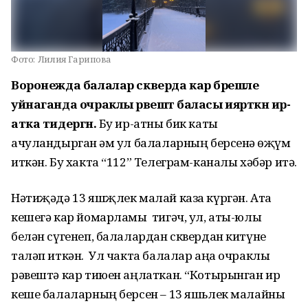
Фото:
Лилия Гарипова
Воронежда балалар скверда кар бәрешле
уйнаганда очраклы рәвештә баласы иярткән ир-
атка тидергән.
Бу ир-атны бик каты
ачуландырган һәм ул балаларның берсенә һөҗүм
иткән. Бу хакта “112” Телеграм-каналы хәбәр итә.
Нәтиҗәдә 13 яшҗлек малай каза күргән. Ата
кешегә кар йомарламы тигәч, ул, аты-юлы
белән сүгенеп, балалардан сквердан китүне
таләп иткән. Ул чакта балалар аңа очраклы
рәвештә кар тиюен аңлаткан. “Котырынган ир
кеше балаларның берсен – 13 яшьлек малайны