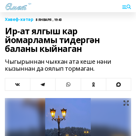
Хәвеф-хәтәр
8 ЯНВАРЯ , 19:43
Ир-ат ялгыш кар
йомарламы тидергән
баланы кыйнаган
Чыгырыннан чыккан ата кеше нәни
кызыннан да оялып тормаган.