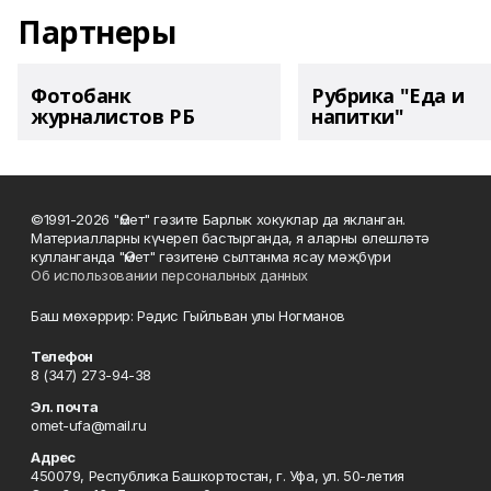
Партнеры
Фотобанк
Рубрика "Еда и
журналистов РБ
напитки"
©1991-2026 "Өмет" гәзите Барлык хокуклар да якланган.
Материалларны күчереп бастырганда, я аларны өлешләтә
кулланганда "Өмет" гәзитенә сылтанма ясау мәҗбүри
Об использовании персональных данных
Баш мөхәррир: Рәдис Гыйльван улы Ногманов
Телефон
8 (347) 273-94-38
Эл. почта
omet-ufa@mail.ru
Адрес
450079, Республика Башкортостан, г. Уфа, ул. 50-летия