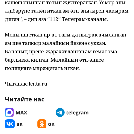
капюшоныннан тотып җилтерәткән. Үсмер аны
җибәрүне таләп иткән һәм әти-әниләрен чакырам
дигән”, – дип яза “112” Телеграм-каналы.
Моны ишеткән ир-ат тагы да ныграк ачыланган
һәм ике тапкыр малайның йөзенә суккан.
Баланың ирене җәрәхәтләнгән һәм гематома
барлыкка килгән. Малайның әти-әнисе
полициягә мөрәҗәгать иткән.
Чыганак: lenta.ru
Читайте нас