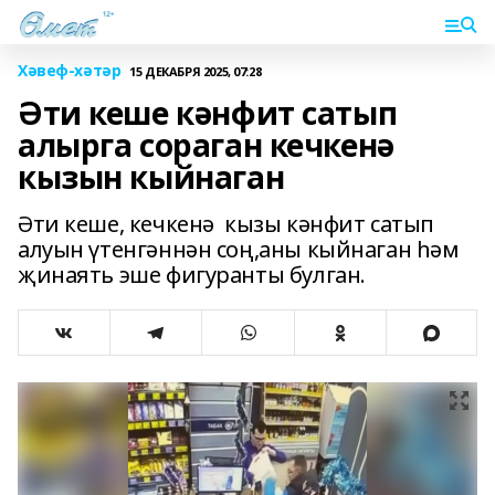
Хәвеф-хәтәр
15 ДЕКАБРЯ 2025, 07:28
Әти кеше кәнфит сатып
алырга сораган кечкенә
кызын кыйнаган
Әти кеше, кечкенә кызы кәнфит сатып
алуын үтенгәннән соң,аны кыйнаган һәм
җинаять эше фигуранты булган.