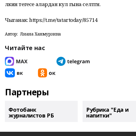
ләкин тегесе
алардан кул гына селтәгән
.
Чыганак: https://t.me/tatartoday/85714
Автор:
Лиана Ханмурзина
Читайте нас
Партнеры
Фотобанк
Рубрика "Еда и
журналистов РБ
напитки"