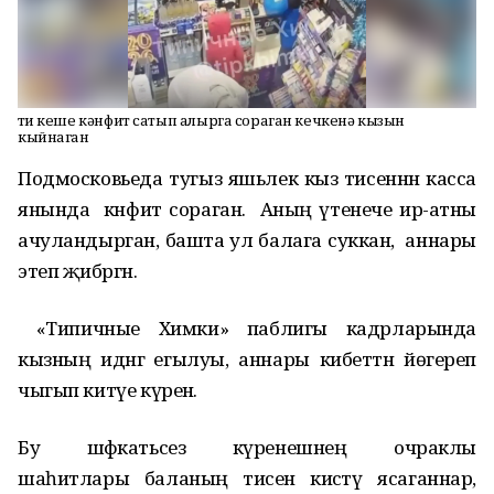
Әти кеше кәнфит сатып алырга сораган кечкенә кызын
кыйнаган
Подмосковьеда тугыз яшьлек кыз әтисеннән касса
янында кәнфит сораган.
Аның
үтенече
ир-атны
ачуландырган
,
башта
ул балага
суккан
, ә аннары
этеп җибәргән.
«Типичные Химки» паблигы кадрларында
кызның идәнгә егылуы, аннары кибеттән йөгереп
чыгып китүе күренә.
Бу шәфкатьсез күренешнең очраклы
шаһитлары
баланың әтисенә кисәтү ясаганнар,