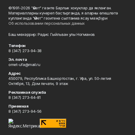
©1991-2026 "Өмет" гәзите Барлык хокуклар да якланган.
Материалларны күчереп бастырганда, я аларны өлешләтә
кулланганда "Өмет" гәзитенә сылтанма ясау мәҗбүри
Об использовании персональных данных
Баш мөхәррир: Рәдис Гыйльван улы Ногманов
Телефон
8 (347) 273-94-38
Эл. почта
omet-ufa@mail.ru
Адрес
450079, Республика Башкортостан, г. Уфа, ул. 50-летия
Октября, 13, Дом печати, 9 этаж
Рекламная служба
8 (347) 273-64-81
Приемная
8 (347) 273-94-56