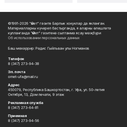
©1991-2026 "Өмет" гәзите Барлык хокуклар да якланган.
Материалларны күчереп бастырганда, я аларны өлешләтә
кулланганда "Өмет" гәзитенә сылтанма ясау мәҗбүри
Об использовании персональных данных
Баш мөхәррир: Рәдис Гыйльван улы Ногманов
Телефон
8 (347) 273-94-38
Эл. почта
omet-ufa@mail.ru
Адрес
450079, Республика Башкортостан, г. Уфа, ул. 50-летия
Октября, 13, Дом печати, 9 этаж
Рекламная служба
8 (347) 273-64-81
Приемная
8 (347) 273-94-56