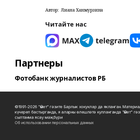
Автор:
Лиана Ханмурзина
Читайте нас
Партнеры
Фотобанк журналистов РБ
©1991-2026 "Өмет" гәзите Барлык хокуклар да якланган. Матери
күчереп бастырганда, я аларны өлешләтә кулланганда "Өмет" гә
сылтанма ясау мәҗбүри
Об использовании персональных данных