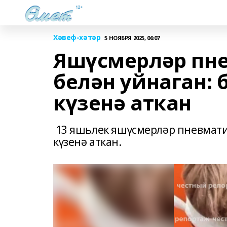
Хәвеф-хәтәр
5 НОЯБРЯ 2025, 06:07
Яшүсмерләр пне
белән уйнаган: 
күзенә аткан
13 яшьлек яшүсмерләр пневматик
күзенә аткан.