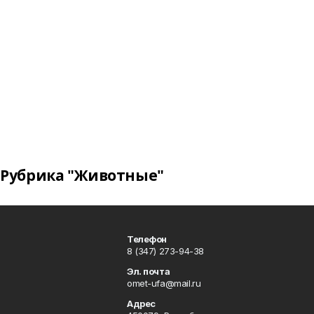
Рубрика "Животные"
Телефон
8 (347) 273-94-38
Эл. почта
omet-ufa@mail.ru
Адрес