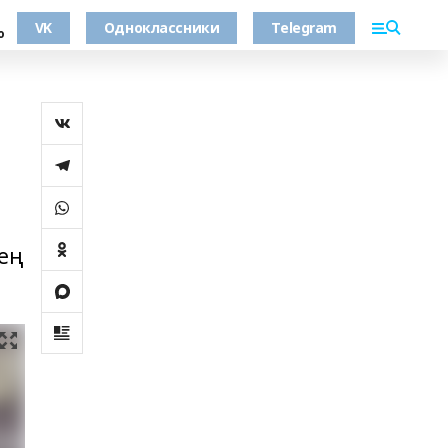
VK
Одноклассники
Telegram
о
ең