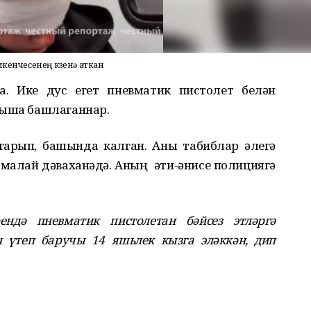
кенчесенең күзенә аткан
а.
Ике дус егет пневматик пистолет белән
тыша башлаганнар.
гарып, башында калган.
Аны
табиблар әлегә
 малай дәваханәдә. Аның
ә
ти-әнисе полициягә
ендә пневматик пистолетан бәйсез этләргә
үтеп баручы 14 яшьлек кызга эләккән, дип