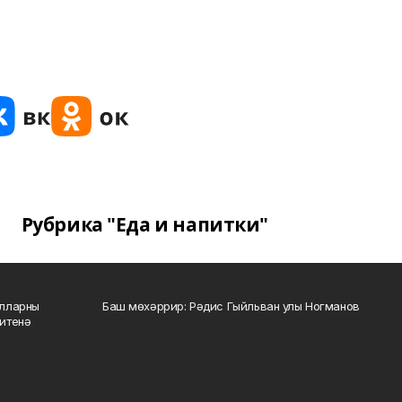
Рубрика "Еда и напитки"
алларны
Баш мөхәррир: Рәдис Гыйльван улы Ногманов
зитенә