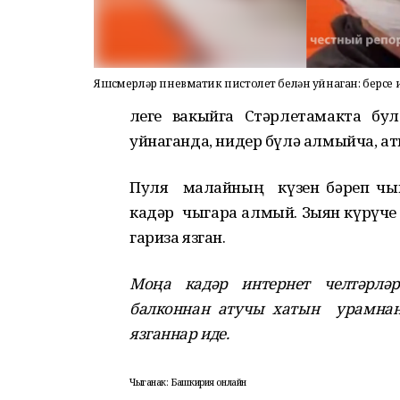
Яшүсмерләр пневматик пистолет белән уйнаган: берсе и
Әлеге вакыйга
Стәрлетамакта
бул
уйнаганда, нидер бүлә алмыйча, а
Пуля малайның күзен бәреп чы
кадәр
чыгара
алмый
.
Зыян күрүче
гариза язган.
Моңа кадәр интернет челтәрләр
балконнан атучы хатын урамнан 
язганнар иде.
Чыганак: Башкирия онлайн