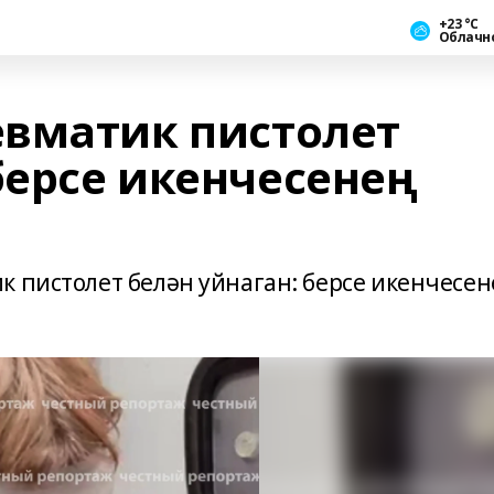
+23 °С
Облачн
вматик пистолет
берсе икенчесенең
 пистолет белән уйнаган: берсе икенчесен