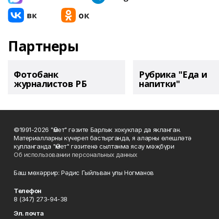
Партнеры
Фотобанк
Рубрика "Еда и
журналистов РБ
напитки"
©1991-2026 "Өмет" гәзите Барлык хокуклар да якланган.
Материалларны күчереп бастырганда, я аларны өлешләтә
кулланганда "Өмет" гәзитенә сылтанма ясау мәҗбүри
Об использовании персональных данных
Баш мөхәррир: Рәдис Гыйльван улы Ногманов
Телефон
8 (347) 273-94-38
Эл. почта