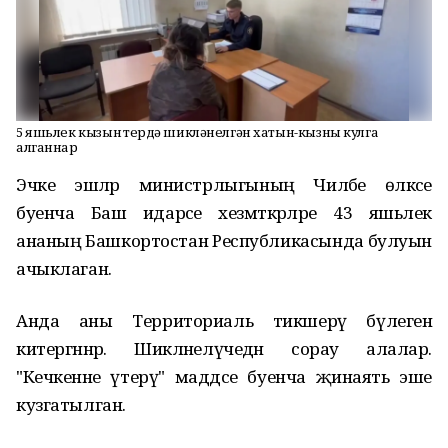
5 яшьлек кызын үтерүдә шикләнелгән хатын-кызны кулга
алганнар
Эчке эшләр министрлыгының Чиләбе өлкәсе
буенча Баш идарәсе хезмәткәрләре 43 яшьлек
ананың Башкортостан Республикасында булуын
ачыклаган.
Анда аны Территориаль тикшерү бүлегенә
китергәннәр. Шикләнелүчедән сорау алалар.
"Кечкенәне үтерү" маддәсе буенча җинаять эше
кузгатылган.