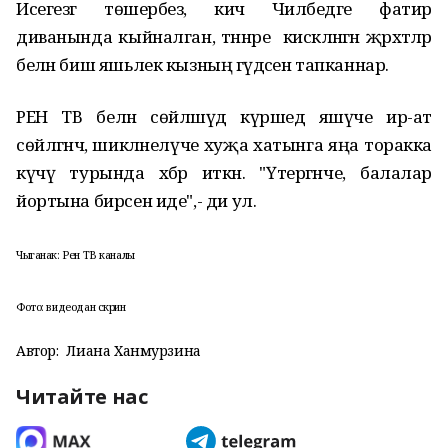
Исегезгә төшерәбез, кичә Чиләбедәге фатир
диванында кыйналган, тәннәре кискәләнгән җәрәхәтләр
белән биш яшьлек кызның гәүдәсен тапканнар.
РЕН ТВ белән сөйләшүдә күршедә яшәүче ир-ат
сөйләгәнчә, шикләнелүче хуҗа хатынга яңа торакка
күчү турында хәбәр иткән. "Үтергәнче, балалар
йортына бирсен иде",- ди ул.
Чыганак: Рен ТВ каналы
Фото: видеодан скрин
Автор:
Лиана Ханмурзина
Читайте нас