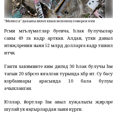
"Мелисса" давылы иллегә якын кешенең гомерен өзгән
Рәсми
мәгълүматлар
буенча, һәлак булучылар
саны 49 га кадәр арткан.
Алдан
, үткән давыл
нәтиҗәләреннән
зыян
52 млрд долларга кадәр тәшкил
итәчәк.
Гаити
хакимияте
ким дигәндә 30 һәлак булучы һәм
тагын 20 хәбәрсез югалган турында
хәбәр ит
ә.
Су басу
корбаннары
арасында
10 бала булуы
ачыклан
ган.
Юллар
, йортлар һәм авыл хуҗалыгы җирләре
шулай ук яңгырлардан зыян күргән.