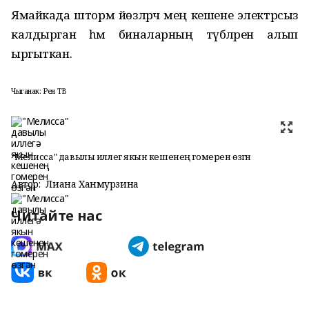
Ямайкада
шторм
йөзләрчә мең кешене электрсыз
калдырган
һәм биналарның түбәләрен алып
ыргыткан.
Чыганак: Рен ТВ
"Мелисса" давылы иллегә якын кешенең гомерен өзгән
Автор:
Лиана Ханмурзина
Читайте нас