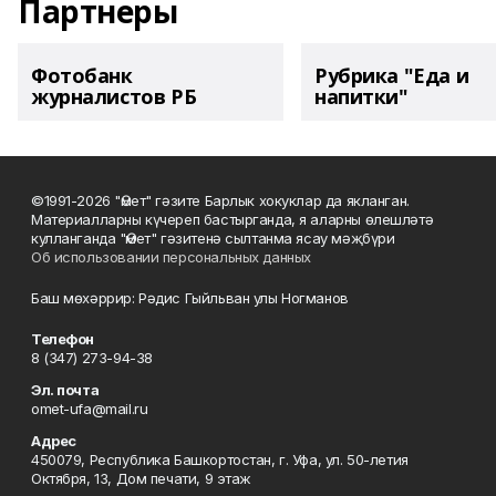
Партнеры
Фотобанк
Рубрика "Еда и
журналистов РБ
напитки"
©1991-2026 "Өмет" гәзите Барлык хокуклар да якланган.
Материалларны күчереп бастырганда, я аларны өлешләтә
кулланганда "Өмет" гәзитенә сылтанма ясау мәҗбүри
Об использовании персональных данных
Баш мөхәррир: Рәдис Гыйльван улы Ногманов
Телефон
8 (347) 273-94-38
Эл. почта
omet-ufa@mail.ru
Адрес
450079, Республика Башкортостан, г. Уфа, ул. 50-летия
Октября, 13, Дом печати, 9 этаж