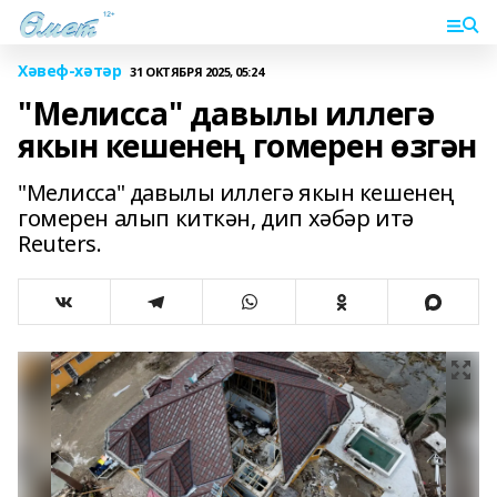
Хәвеф-хәтәр
31 ОКТЯБРЯ 2025, 05:24
"Мелисса" давылы иллегә
якын кешенең гомерен өзгән
"Мелисса" давылы иллегә якын кешенең
гомерен алып киткән, дип хәбәр итә
Reuters.