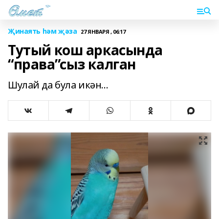
Җинаять һәм җәза
27 ЯНВАРЯ , 06:17
Тутый кош аркасында
“права”сыз калган
Шулай да була икән...