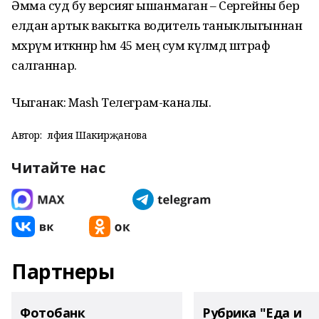
Әмма суд бу версиягә ышанмаган – Сергейны бер
елдан артык вакытка водитель таныклыгыннан
мәхрүм иткәннәр һәм 45 мең сум күләмдә штраф
салганнар.
Чыганак: Mash Телеграм-каналы.
Автор:
Әлфия Шакирҗанова
Читайте нас
Партнеры
Фотобанк
Рубрика "Еда и