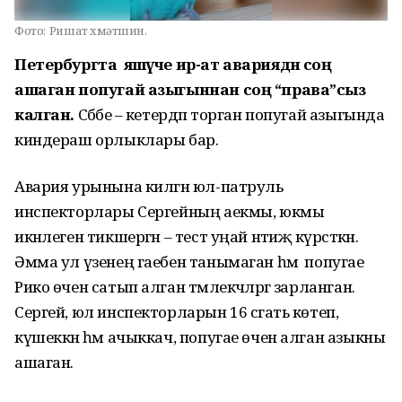
Фото:
Ришат Әхмәтшин.
Петербургта яшәүче ир-ат авариядән соң
ашаган попугай азыгыннан соң “права”сыз
калган.
Сәбәбе – кетердәп торган попугай азыгында
киндераш орлыклары бар.
Авария урынына килгән юл-патруль
инспекторлары Сергейның аекмы, юкмы
икәнлеген тикшергән – тест уңай нәтиҗә күрсәткән.
Әмма ул үзенең гаебен танымаган һәм попугае
Рико өчен сатып алган тәмлекәчләргә зарланган.
Сергей, юл инспекторларын 16 сәгать көтеп,
күшеккән һәм ачыккач, попугае өчен алган азыкны
ашаган.