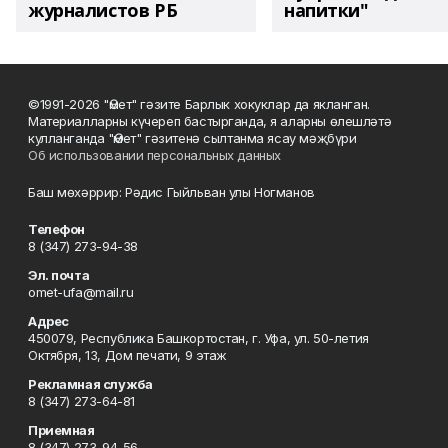
журналистов РБ
напитки"
©1991-2026 "Өмет" гәзите Барлык хокуклар да якланган.
Материалларны күчереп бастырганда, я аларны өлешләтә
кулланганда "Өмет" гәзитенә сылтанма ясау мәҗбүри
Об использовании персональных данных
Баш мөхәррир: Рәдис Гыйльван улы Ногманов
Телефон
8 (347) 273-94-38
Эл. почта
omet-ufa@mail.ru
Адрес
450079, Республика Башкортостан, г. Уфа, ул. 50-летия
Октября, 13, Дом печати, 9 этаж
Рекламная служба
8 (347) 273-64-81
Приемная
8 (347) 273-94-56