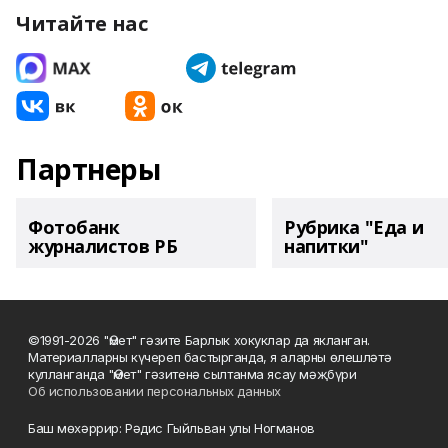
Читайте нас
Партнеры
Фотобанк
Рубрика "Еда и
журналистов РБ
напитки"
©1991-2026 "Өмет" гәзите Барлык хокуклар да якланган.
Материалларны күчереп бастырганда, я аларны өлешләтә
кулланганда "Өмет" гәзитенә сылтанма ясау мәҗбүри
Об использовании персональных данных
Баш мөхәррир: Рәдис Гыйльван улы Ногманов