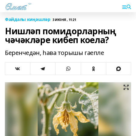
Файдалы киңәшләр
3 ИЮНЯ , 11:21
Нишләп помидорларның
чәчәкләре кибеп коела?
Беренчедән, һава торышы гаепле