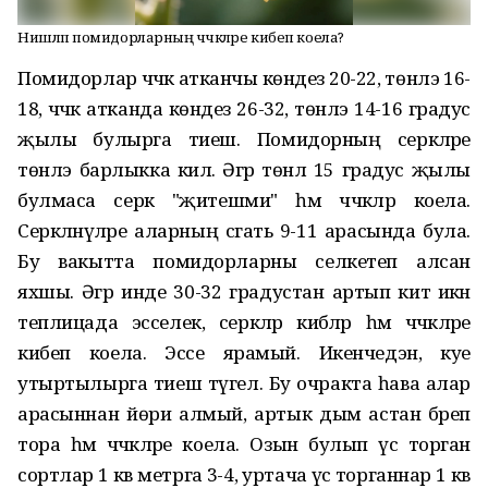
Нишләп помидорларның чәчәкләре кибеп коела?
Помидорлар чәчәк атканчы көндез 20-22, төнлэ 16-
18, чәчәк атканда көндез 26-32, төнлэ 14-16 градус
җылы булырга тиеш. Помидорның серкәләре
төнлэ барлыкка килә. Әгәр төнлә 15 градус җылы
булмаса серкә "җитешми" һәм чәчәкләр коела.
Серкәләнүләре аларның сәгать 9-11 арасында була.
Бу вакытта помидорларны селкетеп алсан
яхшы. Әгәр инде 30-32 градустан артып китә икән
теплицада эсселек, серкәләр кибәләр һәм чәчәкләре
кибеп коела. Эссе ярамый. Икенчедэн, куе
утыртылырга тиеш түгел. Бу очракта һава алар
арасыннан йөри алмый, артык дым астан бәреп
тора һәм чәчәкләре коела. Озын булып үсә торган
сортлар 1 кв метрга 3-4, уртача үсә торганнар 1 кв