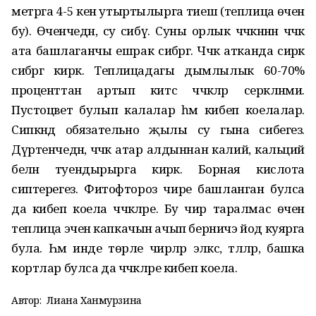
метрга 4-5 кенә утыртылырга тиеш (теплица өчен
бу). Өченчедән, су сибү. Суны орлык чәчкәннән чәчәк
ата башлаганчы ешрак сибәргә. Чәчәк атканда сирәк
сибәргә кирәк. Теплицадагы дымлылык 60-70%
проценттан артып китсә чәчәкләр серкәләнми.
Пустоцвет булып калалар һәм кибеп коелалар.
Сипкәндә обязательно җылы су гына сибегез.
Дүртенчедән, чәчәк атар алдыннан калий, кальций
белән туендырырга кирәк. Борная кислота
сиптерегез. Фитофтороз чире башланган булса
да кибеп коела чәчәкләре. Бу чир таралмас өчен
теплица эченә капкачын ачып берничэ йод куярга
була. Һәм инде төрле чирләр эләксә, тләләр, башка
кортлар булса да чәчәкләре кибеп коела.
Автор:
Лиана Ханмурзина