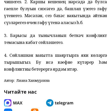
чишегез. 2. Каршы кешенең нәрсәдә дә булса
гаепле булуын сизсәгез дә, башлап үзегез гафу
үтенегез. Мәсәлән, сез бәхәс вакытында әйткән
сүзләрегез өчен гафу үтенә аласыз һ.б.
3. Барысы да тынычланып беткәч конфликт
темасына кабат сөйләшегез.
4. Сөйләшкән вакытта шаяртырга яки көләргә
тырышыгыз. Бу исә кәефне күтәрер һәм
конфликтны бетерергә ярдәм итәр.
Автор:
Лиана Ханмурзина
Читайте нас