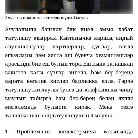
Ачуланышканнан соң татулашуның 4 ысулы
Ачуланыша башлау бик җиңел, әмма кабат
татулашу авыррак. Кызганычка каршы, андый
ачуланышулар партнерлар, дуслар, гаилә
әгъзалары һәм хәтта эш буенча хезмәттәшләр
арасында бик еш булып тора. Еш кына талашкан
вакытта каты сүзләр әйтелә, һәм бер-береңә
карата негатив хисләр барлыкка килә. Гәрчә
татулашу катлаулы булса да, конфликтны чишү
ысулын табырга һәм бер-берең белән яхшы
мөгаләмәдә булырга кирәк. Менә сезгә
талашканнан соң татулашуның 4 ысулы:
1. Проблеманы кичектермичә вакытында