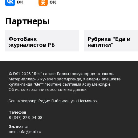
Партнеры
Фотобанк
Рубрика "Еда и
журналистов РБ
напитки"
©1991-2026 "Өмет" гәзите Барлык хокуклар да якланган.
Материалларны күчереп бастырганда, я аларны өлешләтә
кулланганда "Өмет" гәзитенә сылтанма ясау мәҗбүри
Об использовании персональных данных
Баш мөхәррир: Рәдис Гыйльван улы Ногманов
Телефон
8 (347) 273-94-38
Эл. почта
omet-ufa@mail.ru