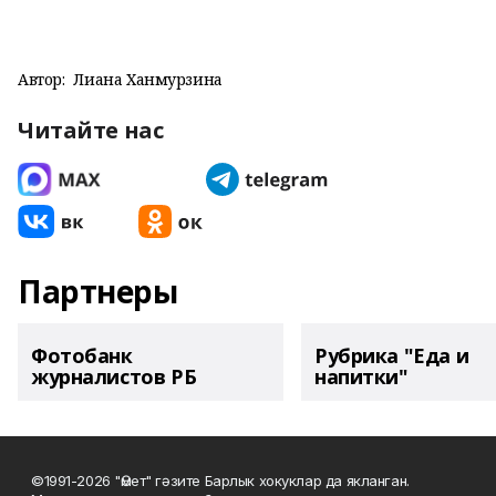
Автор:
Лиана Ханмурзина
Читайте нас
Партнеры
Фотобанк
Рубрика "Еда и
журналистов РБ
напитки"
©1991-2026 "Өмет" гәзите Барлык хокуклар да якланган.