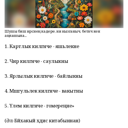
Шушы биш нәрсәнең кадере, ни кызганыч, беткәч кенә
аңлашыла...
1. Картлык килгәнче - яшьлекне
2. Чир килгәнче - саулыкны
3. Ярлылык килгәнче - байлыкны
4. Мәшгульлек килгәнче - вакытны
5. Үлем килгәнче - гомереңне»
(Әл-Бәйхакый хәдис китабыннан)