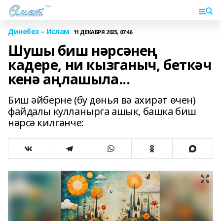
Динебез – Ислам
11 ДЕКАБРЯ 2025, 07:46
Шушы биш нәрсәнең
кадере, ни кызганыч, беткәч
кенә аңлашыла...
Биш әйберне (бу дөнья вә ахирәт өчен)
файдалы кулланырга ашык, башка биш
нәрсә килгәнче: