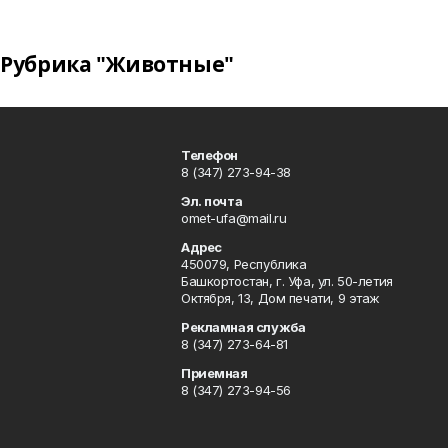
Рубрика "Животные"
Телефон
8 (347) 273-94-38
Эл. почта
omet-ufa@mail.ru
Адрес
450079, Республика
Башкортостан, г. Уфа, ул. 50-летия
Октября, 13, Дом печати, 9 этаж
Рекламная служба
8 (347) 273-64-81
Приемная
8 (347) 273-94-56