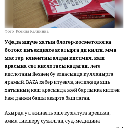
Фото:
Ксения Калинина
Уфада яшәүче хатын блогер-косметологка
ботокс инъекциясе ясатырга ди килгән, әмма
мастер, клиентны алдан кисәтмичә, каш
арасына сөт кислотасы кадаган.
Әлеге
кислотаны йөзнең бу зонасында кулланырга
ярамый. BAZA хәбәр итүенчә, нәтиҗәдә яшь
хатынның каш арасында җөй барлыкка килгән
һәм даими башы авырта башлаган.
Ахырда ул җинаять эше кузгатуга ирешкән,
әмма тикшерү сузылган, суд-медицина