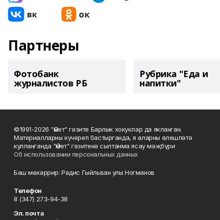
Партнеры
Фотобанк
Рубрика "Еда и
журналистов РБ
напитки"
©1991-2026 "Өмет" гәзите Барлык хокуклар да якланган.
Материалларны күчереп бастырганда, я аларны өлешләтә
кулланганда "Өмет" гәзитенә сылтанма ясау мәҗбүри
Об использовании персональных данных
Баш мөхәррир: Рәдис Гыйльван улы Ногманов
Телефон
8 (347) 273-94-38
Эл. почта