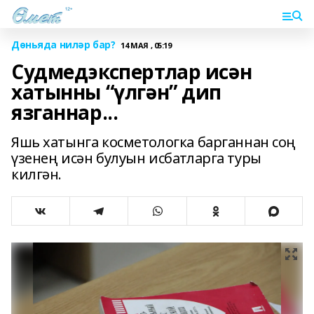
Дөньяда ниләр бар?
14 МАЯ , 05:19
Судмедэкспертлар исән
хатынны “үлгән” дип
язганнар...
Яшь хатынга косметологка барганнан соң
үзенең исән булуын исбатларга туры
килгән.