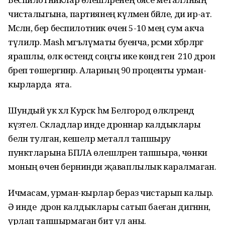
чисталыгына, партиянең күләменә бәйле, ди ир-ат.
Мәсәлән, бер беспилотник өчен 5-10 мең сум акча
түлиләр. Mash мәгълүматы буенча, рәсми хәбәрләргә
ярашлы, өлкә өстендә соңгы ике көндә генә 210 дрон
бәреп төшергәннәр. Аларның 90 проценты урман-
кырларда ята.
Шундый ук хәл Курск һәм Белгород өлкәләрендә
күзәтелә. Складлар инде дроннар калдыклары
белән тулган, кешеләр металл тапшыру
пунктларына БПЛА өлешләрен тапшыра, чөнки
моның өчен бернинди җаваплылык каралмаган.
Ичмасам, урман-кырлар бераз чистарып калыр.
Ә инде дрон калдыклары сатып баеган дигәннән,
урлап тапшырмаган бит ул аны.