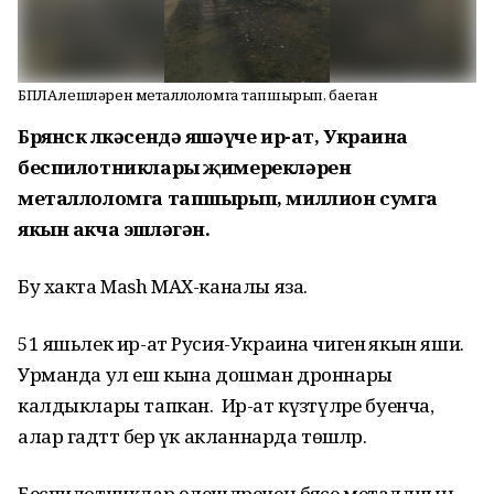
БПЛА өлешләрен металлоломга тапшырып, баеган
Брянск өлкәсендә яшәүче ир-ат, Украина
беспилотниклары җимерекләрен
металлоломга тапшырып, миллион сумга
якын акча эшләгән.
Бу хакта Mash МАХ-каналы яза.
51 яшьлек ир-ат Русия-Украина чигенә якын яши.
Урманда ул еш кына дошман дроннары
калдыклары тапкан. Ир-ат күзәтүләре буенча,
алар гадәттә бер үк акланнарда төшәләр.
Беспилотниклар өлешләренең бәясе металлның