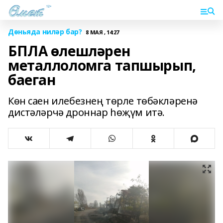
Дөньяда ниләр бар?
8 МАЯ , 14:27
БПЛА өлешләрен
металлоломга тапшырып,
баеган
Көн саен илебезнең төрле төбәкләренә
дистәләрчә дроннар һөҗүм итә.