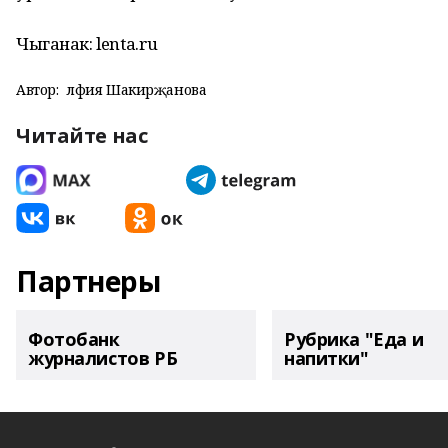
Чыганак: lenta.ru
Автор:
Әлфия Шакирҗанова
Читайте нас
Партнеры
Фотобанк
Рубрика "Еда и
журналистов РБ
напитки"