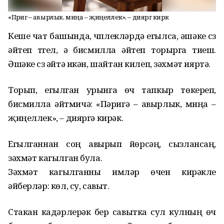
«Пәригә – авырлык, миңа – җиңеллек», – дияргә кирәк
Кеше чат башында, чүплекләрдә егылса, әшәке сүз
әйтеп түгел, ә бисмилла әйтеп торырга тиеш.
Әшәке сүз әйтә икән, шайтан килеп, зәхмәт ияртә.
Торып, егылган урынга өч тапкыр төкереп,
бисмилла әйтмичә: «Пәригә – авырлык, миңа –
җиңеллек», – дияргә кирәк.
Егылганнан соң авырып йөрсәң, сызлансаң,
зәхмәт кагылган була.
Зәхмәт кагылганны имләр өчен кирәкле
әйберләр: көл, су, савыт.
Стакан кадәрлерәк бер савытка сул кулның өч