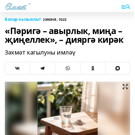
Болар кызыклы!
2 ИЮНЯ , 10:22
«Пәригә – авырлык, миңа –
җиңеллек», – дияргә кирәк
Зәхмәт кагылуны имләү