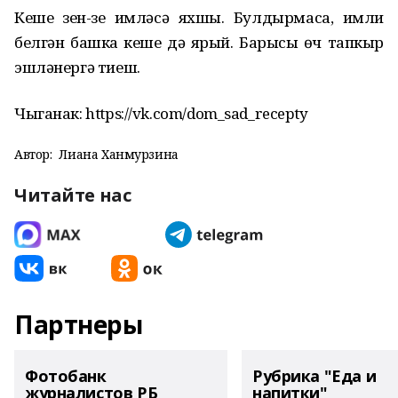
Кеше үзен-үзе имләсә яхшы. Булдырмаса, имли
белгән башка кеше дә ярый. Барысы өч тапкыр
эшләнергә тиеш.
Чыганак: https://vk.com/dom_sad_recepty
Автор:
Лиана Ханмурзина
Читайте нас
Партнеры
Фотобанк
Рубрика "Еда и
журналистов РБ
напитки"