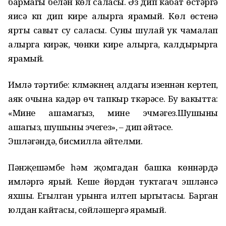
бармагы белән көл саласы. Әз дип кабат өстәргә
яисә күп дип кире алырга ярамый. Көл өстенә
ярты савыт су саласы. Суны шулай ук чамалап
алырга кирәк, чөнки кире алырга, калдырырга
ярамый.
Имләү тәртибе: күлмәкнең алдагы изүеннән кертеп,
аяк очына кадәр өч тапкыр үткәрәсе. Бу вакытта:
«Мине ашамагыз, мине эчмәгез.Шушыны
ашагыз, шушыны эчегез», – дип әйтәсе.
Эшләгәндә, бисмилла әйтелми.
Пәнҗешәмбе һәм җомгадан башка көннәрдә
имләргә ярый. Кеше йөрүдән туктагач эшләнсә
яхшы. Егылган урынга илтеп ыргытасы. Барган
юлдан кайтасы, сөйләшергә ярамый.