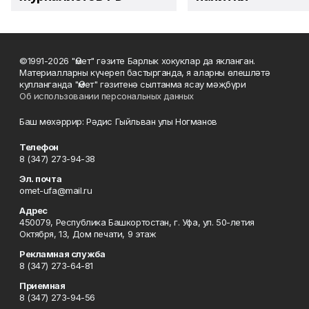
©1991-2026 "Өмет" гәзите Барлык хокуклар да якланган.
Материалларны күчереп бастырганда, я аларны өлешләтә
кулланганда "Өмет" гәзитенә сылтанма ясау мәҗбүри
Об использовании персональных данных
Баш мөхәррир: Рәдис Гыйльван улы Ногманов
Телефон
8 (347) 273-94-38
Эл. почта
omet-ufa@mail.ru
Адрес
450079, Республика Башкортостан, г. Уфа, ул. 50-летия
Октября, 13, Дом печати, 9 этаж
Рекламная служба
8 (347) 273-64-81
Приемная
8 (347) 273-94-56