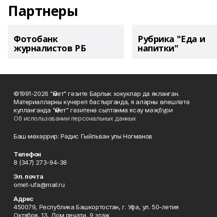
Партнеры
Фотобанк
Рубрика "Еда и
журналистов РБ
напитки"
©1991-2026 "Өмет" гәзите Барлык хокуклар да якланган.
Материалларны күчереп бастырганда, я аларны өлешләтә
кулланганда "Өмет" гәзитенә сылтанма ясау мәҗбүри
Об использовании персональных данных
Баш мөхәррир: Рәдис Гыйльван улы Ногманов
Телефон
8 (347) 273-94-38
Эл. почта
omet-ufa@mail.ru
Адрес
450079, Республика Башкортостан, г. Уфа, ул. 50-летия
Октября, 13, Дом печати, 9 этаж