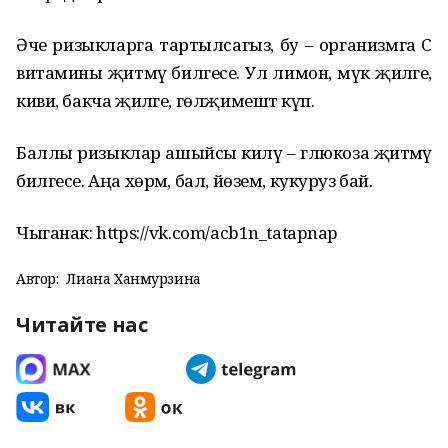
Әче ризыкларга тартылсагыз, бу – организмга С
витамины җитмәү билгесе. Ул лимон, мүк җиләге,
киви, бакча җиләге, гөлҗимештә күп.
Баллы ризыклар ашыйсы килү – глюкоза җитмәү
билгесе. Аңа хөрмә, бал, йөзем, кукуруз бай.
Чыганак: https://vk.com/acb1n_tatapnap
Автор:
Лиана Ханмурзина
Читайте нас