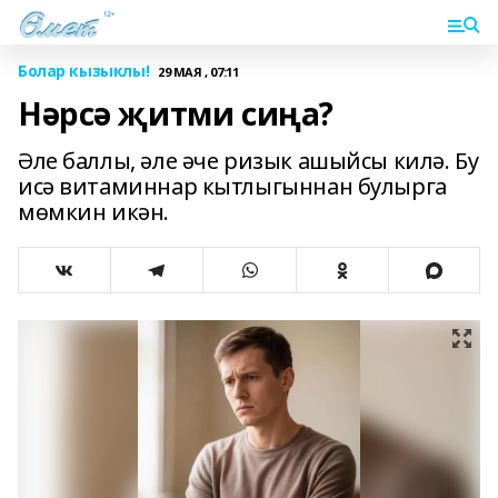
Болар кызыклы!
29 МАЯ , 07:11
Нәрсә җитми сиңа?
Әле баллы, әле әче ризык ашыйсы килә. Бу
исә витаминнар кытлыгыннан булырга
мөмкин икән.