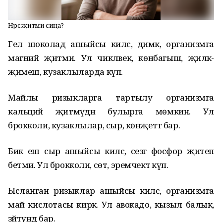
Нәрсә җитми сиңа?
Гел шоколад ашыйсы килсә, димәк, организмга
магний җитми. Ул чикләвек, көнбагыш, җиләк-
җимеш, кузаклыларда күп.
Майлы ризыкларга тартылу организмга
кальций җитмәүдән булырга мөмкин. Ул
брокколи, кузаклылар, сыр, көнҗеттә бар.
Бик еш сыр ашыйсы килсә, сезгә фосфор җитеп
бетми. Ул брокколи, сөт, эремчектә күп.
Ысланган ризыклар ашыйсы килсә, организмга
май кислотасы кирәк. Ул авокадо, кызыл балык,
зәйтүндә бар.