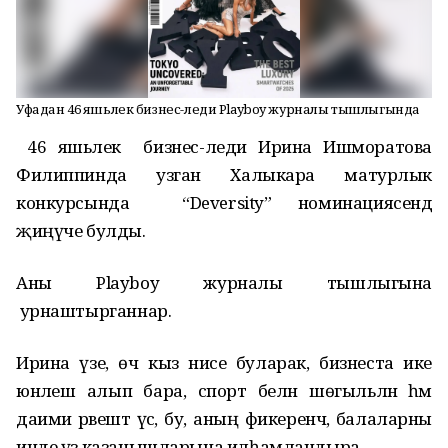
Уфадан 46 яшьлек бизнес-леди Playboy журналы тышлыгында
46
яшьлек
бизнес
-леди
Ирина
Ишморатова
Филиппинда
узган Халыкара матурлык
конкурсында
“Deversity”
номинациясендә
җиңүче
булды
.
Аны Playboy
журналы тышлыгына
урнаштырганнар
.
Ирина
үзе
, өч кыз әнисе буларак, бизнеста ике
юнәлеш алып бара
, спорт белән шөгыльләнә һәм
даими рәвештә үсә, бу, аның фикеренчә, балаларны
инде үз казанышларына илһамландыра.