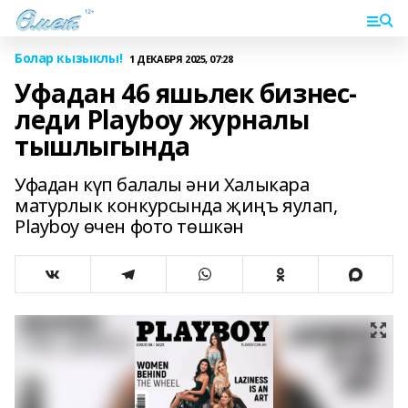
Болар кызыклы!
1 ДЕКАБРЯ 2025, 07:28
Уфадан 46 яшьлек бизнес-
леди Playboy журналы
тышлыгында
Уфадан күп балалы әни Халыкара
матурлык конкурсында җиңъ яулап,
Playboy өчен фото төшкән