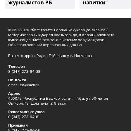
журналистов РБ
напитки"
©1991-2026 "Өмет" гәзите Барлык хокуклар да якланган.
Материалларны күчереп бастырганда, я аларны өлешләтә
кулланганда "Өмет" гәзитенә сылтанма ясау мәҗбүри
Об использовании персональных данных
Баш мөхәррир: Рәдис Гыйльван улы Ногманов
Телефон
8 (347) 273-94-38
Эл. почта
omet-ufa@mail.ru
Адрес
450079, Республика Башкортостан, г. Уфа, ул. 50-летия
Октября, 13, Дом печати, 9 этаж
Рекламная служба
8 (347) 273-64-81
Приемная
8 (347) 273-94-56