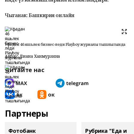
Чыганак: Башкирия онлайн
Уфадан 46 яшьлек бизнес-леди Playboy журналы тышлыгында
Автор:
Лиана Ханмурзина
Читайте нас
Партнеры
Фотобанк
Рубрика "Еда и