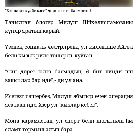
"Башкорт хуҗабикәсе" дөрес юлга басмаган?
Танылган блогер Миләүшә Шәйхелисламованы
күпләр яратып карый.
Үзенең социаль челтәрләрендә ул килендәше Айгөл
белән кызык рилс төшереп, куйган.
"Син дөрес юлга басмадың. Ә бит нинди шәп
вакытлар бар иде",- ди ул аңа.
Исегезгә төшерәбез, Миләүшә ябыгыр өчен операция
ясаткан иде. Хәзер ул "кызлар кебек".
Моңа карамастан, ул спорт белән шөгыльләнә һәм
сәламәт тормыш алып бара.