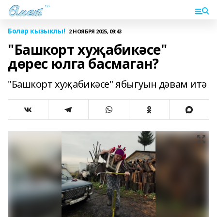
Болар кызыклы!
2 НОЯБРЯ 2025, 09:43
"Башкорт хуҗабикәсе"
дөрес юлга басмаган?
"Башкорт хуҗабикәсе" ябыгуын дәвам итә