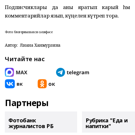
Подписчиклары да аны яратып карый һәм
комментарийлар язып, күңелен күтәреп тора.
Фото: блогерның шәхси сәхифәсе
Автор:
Лиана Ханмурзина
Читайте нас
Партнеры
Фотобанк
Рубрика "Еда и
журналистов РБ
напитки"