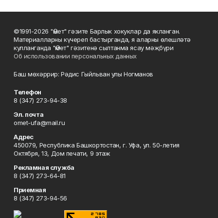
©1991-2026 "Өмет" гәзите Барлык хокуклар да якланган.
Материалларны күчереп бастырганда, я аларны өлешләтә
кулланганда "Өмет" гәзитенә сылтанма ясау мәҗбүри
Об использовании персональных данных
Баш мөхәррир: Рәдис Гыйльван улы Ногманов
Телефон
8 (347) 273-94-38
Эл. почта
omet-ufa@mail.ru
Адрес
450079, Республика Башкортостан, г. Уфа, ул. 50-летия
Октября, 13, Дом печати, 9 этаж
Рекламная служба
8 (347) 273-64-81
Приемная
8 (347) 273-94-56