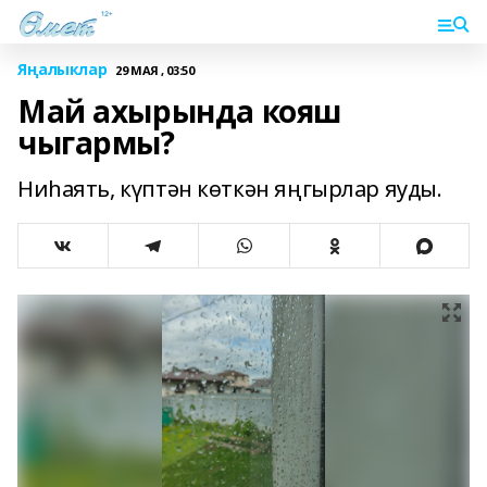
Яңалыклар
29 МАЯ , 03:50
Май ахырында кояш
чыгармы?
Ниһаять, күптән көткән яңгырлар яуды.