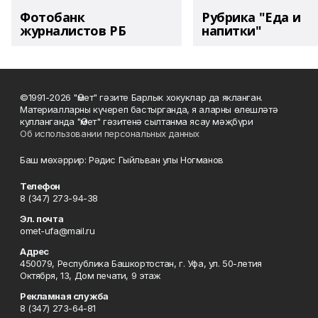
Фотобанк
Рубрика "Еда и
журналистов РБ
напитки"
©1991-2026 "Өмет" гәзите Барлык хокуклар да якланган.
Материалларны күчереп бастырганда, я аларны өлешләтә
кулланганда "Өмет" гәзитенә сылтанма ясау мәҗбүри
Об использовании персональных данных
Баш мөхәррир: Рәдис Гыйльван улы Ногманов
Телефон
8 (347) 273-94-38
Эл. почта
omet-ufa@mail.ru
Адрес
450079, Республика Башкортостан, г. Уфа, ул. 50-летия
Октября, 13, Дом печати, 9 этаж
Рекламная служба
8 (347) 273-64-81