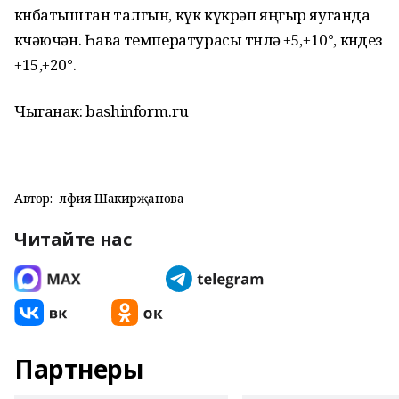
көнбатыштан талгын, күк күкрәп яңгыр яуганда
көчәючән. Һава температурасы төнлә +5,+10°, көндез
+15,+20°.
Чыганак: bashinform.ru
Автор:
Әлфия Шакирҗанова
Читайте нас
Партнеры