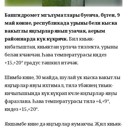
Башгидромет мәгълүматлары буенча, бүген, 9
май көнне, республикада урыны белән кыска
вакытлы яңгырлар явып узачак, аерым
районнарда күк күкрәячәк.
Бил көньяк-
көнбатыштан, көньяктан уртача тизлектә, урыны
белән көчәючән. Һава температурасы көндез
+15,+20° градус тәшкил итәчәк.
Шимбә көнне, 30 майда, шулай ук кыска вакытлы
яңгырлар явуы ихтимал, төнлә төбәкнең төньяк-
көнчыгышында күк күкрәп көчле яңгырлар явуы
фаразлана. Һава температурасы төнлә +4,+9°,
көндез +15,+20°.
Якшәмбе көнне дә яңгырлар яумакчы. Җил көньяк-