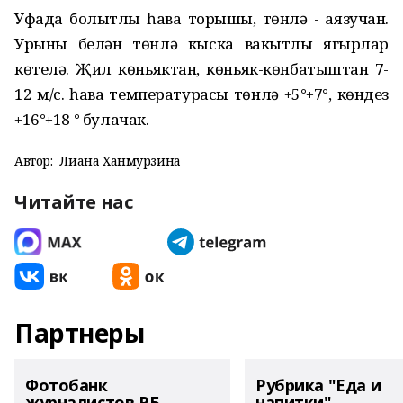
Уфада болытлы һава торышы, төнлә - аязучан.
Урыны белән төнлә кыска вакытлы яңгырлар
көтелә. Җил көньяктан, көньяк-көнбатыштан 7-
12 м/с. һава температурасы төнлә +5°+7°, көндез
+16°+18 ° булачак.
Автор:
Лиана Ханмурзина
Читайте нас
Партнеры
Фотобанк
Рубрика "Еда и
журналистов РБ
напитки"