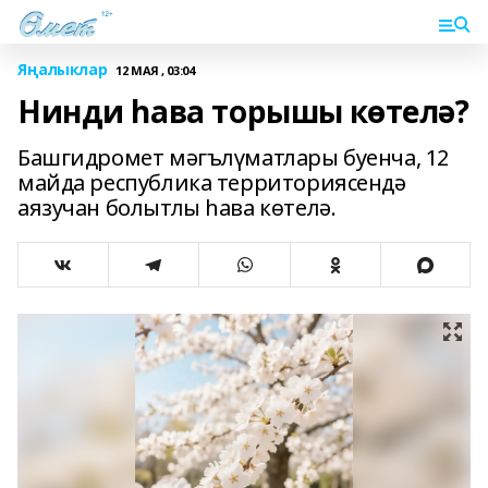
Яңалыклар
12 МАЯ , 03:04
Нинди һава торышы көтелә?
Башгидромет мәгълүматлары буенча, 12
майда республика территориясендә
аязучан болытлы һава көтелә.