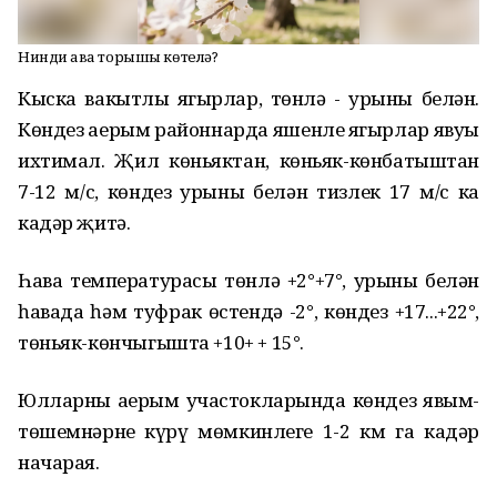
Нинди һава торышы көтелә?
Кыска вакытлы яңгырлар, төнлә - урыны белән.
Көндез аерым районнарда яшенле яңгырлар явуы
ихтимал. Җил көньяктан, көньяк-көнбатыштан
7-12 м/с, көндез урыны белән тизлек 17 м/с ка
кадәр җитә.
Һава температурасы төнлә +2°+7°, урыны белән
һавада һәм туфрак өстендә -2°, көндез +17...+22°,
төньяк-көнчыгышта +10+ + 15°.
Юлларның аерым участокларында көндез явым-
төшемнәрнең күрү мөмкинлеге 1-2 км га кадәр
начарая.