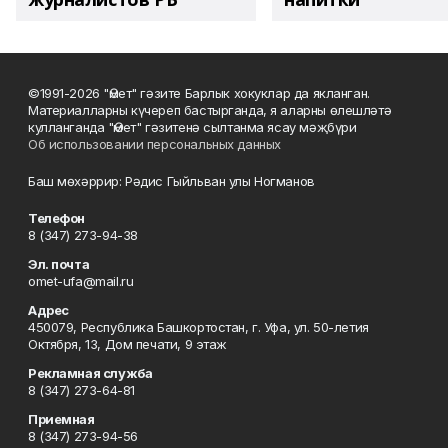
©1991-2026 "Өмет" гәзите Барлык хокуклар да якланган.
Материалларны күчереп бастырганда, я аларны өлешләтә
кулланганда "Өмет" гәзитенә сылтанма ясау мәҗбүри
Об использовании персональных данных
Баш мөхәррир: Рәдис Гыйльван улы Ногманов
Телефон
8 (347) 273-94-38
Эл. почта
omet-ufa@mail.ru
Адрес
450079, Республика Башкортостан, г. Уфа, ул. 50-летия
Октября, 13, Дом печати, 9 этаж
Рекламная служба
8 (347) 273-64-81
Приемная
8 (347) 273-94-56