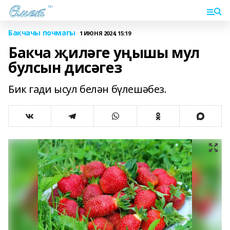
Бакчачы почмагы
1 ИЮНЯ 2024, 15:19
Бакча җиләге уңышы мул
булсын дисәгез
Бик гади ысул белән бүлешәбез.