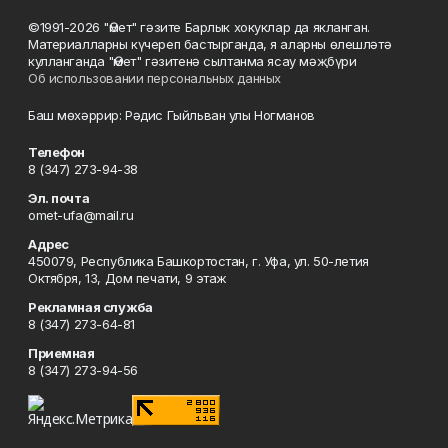
©1991-2026 "Өмет" гәзите Барлык хокуклар да якланган.
Материалларны күчереп бастырганда, я аларны өлешләтә
кулланганда "Өмет" гәзитенә сылтанма ясау мәҗбүри
Об использовании персональных данных
Баш мөхәррир: Рәдис Гыйльван улы Ногманов
Телефон
8 (347) 273-94-38
Эл. почта
omet-ufa@mail.ru
Адрес
450079, Республика Башкортостан, г. Уфа, ул. 50-летия
Октября, 13, Дом печати, 9 этаж
Рекламная служба
8 (347) 273-64-81
Приемная
8 (347) 273-94-56