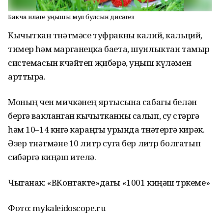
Бакча җиләге уңышы мул булсын дисәгез
Кычыткан төнәтмәсе туфракны калий, кальций,
тимер һәм марганецка баета, шунлыктан тамыр
системасын көчәйтеп җибәрә, уңыш күләмен
арттыра.
Моның өчен мичкәнең яртысына сабагы белән
бергә вакланган кычытканны салып, су өстәргә
һәм 10–14 көнгә караңгы урында төнәтергә кирәк.
Әзер төнәтмәне 10 литр суга бер литр болгатып
сибәргә киңәш ителә.
Чыганак: «ВКонтакте»дагы «1001 киңәш төркеме»
Фото: mykaleidoscope.ru