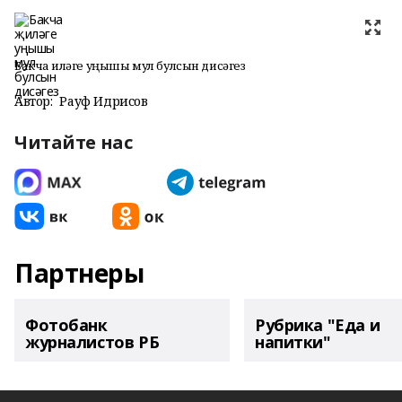
Бакча җиләге уңышы мул булсын дисәгез
Автор:
Рауф Идрисов
Читайте нас
Партнеры
Фотобанк
Рубрика "Еда и
журналистов РБ
напитки"