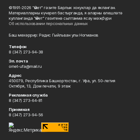
©1991-2026 "Өмет" гәзите Барлык хокуклар да якланган.
Материалларны күчереп бастырганда, я аларны өлешләтә
кулланганда "Өмет" гәзитенә сылтанма ясау мәҗбүри
Об использовании персональных данных
Баш мөхәррир: Рәдис Гыйльван улы Ногманов
Телефон
8 (347) 273-94-38
Эл. почта
omet-ufa@mail.ru
Адрес
450079, Республика Башкортостан, г. Уфа, ул. 50-летия
Октября, 13, Дом печати, 9 этаж
Рекламная служба
8 (347) 273-64-81
Приемная
8 (347) 273-94-56