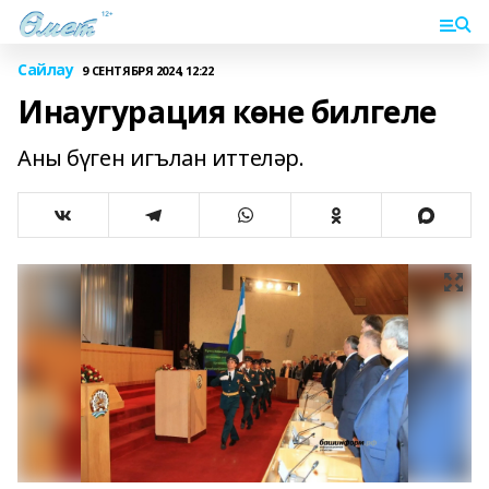
Сайлау
9 СЕНТЯБРЯ 2024, 12:22
Инаугурация көне билгеле
Аны бүген игълан иттеләр.