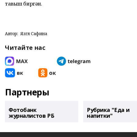
тавыш биргән.
Автор:
Язгөл Сафина
Читайте нас
Партнеры
Фотобанк
Рубрика "Еда и
журналистов РБ
напитки"