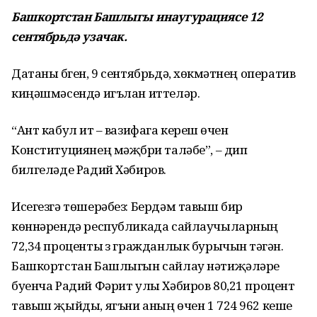
Башкортстан Башлыгы инаугурациясе 12
сентябрьдә узачак.
Датаны бүген, 9 сентябрьдә, хөкүмәтнең оператив
киңәшмәсендә игълан иттеләр.
“Ант кабул итү – вазифага керешү өчен
Конституциянең мәҗбүри таләбе”, – дип
билгеләде Радий Хәбиров.
Исегезгә төшерәбез: Бердәм тавыш бирү
көннәрендә республикада сайлаучыларның
72,34 проценты үз гражданлык бурычын үтәгән.
Башкортстан Башлыгын сайлау нәтиҗәләре
буенча Радий Фәрит улы Хәбиров 80,21 процент
тавыш җыйды, ягъни аның өчен 1 724 962 кеше