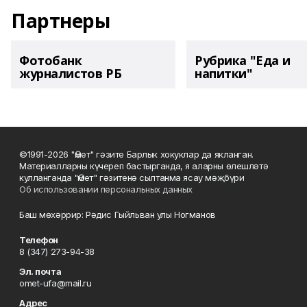
Партнеры
Фотобанк
Рубрика "Еда и
журналистов РБ
напитки"
©1991-2026 "Өмет" гәзите Барлык хокуклар да якланган.
Материалларны күчереп бастырганда, я аларны өлешләтә
кулланганда "Өмет" гәзитенә сылтанма ясау мәҗбүри
Об использовании персональных данных
Баш мөхәррир: Рәдис Гыйльван улы Ногманов
Телефон
8 (347) 273-94-38
Эл. почта
omet-ufa@mail.ru
Адрес