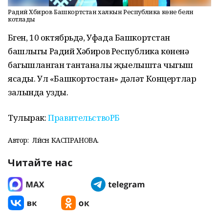
Радий Хәбиров Башкортстан халкын Республика көне белән
котлады
Бүген, 10 октябрьдә, Уфада Башкортстан
башлыгы Радий Хәбиров Республика көненә
багышланган тантаналы җыелышта чыгыш
ясады. Ул «Башкортостан» дәүләт Концертлар
залында узды.
Тулырак:
ПравительствоРБ
Автор:
Ләйсән КАСПРАНОВА.
Читайте нас