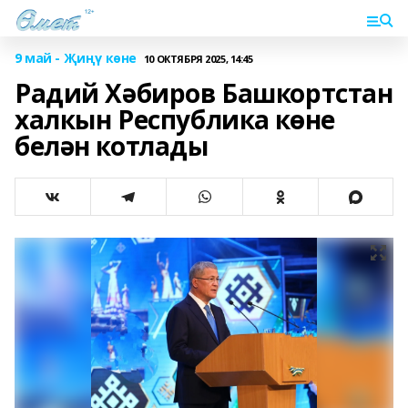
9 май - Җиңү көне
10 ОКТЯБРЯ 2025, 14:45
Радий Хәбиров Башкортстан
халкын Республика көне
белән котлады