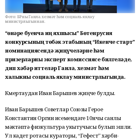
Фото:
БРның Гаилә, хезмәт һәм социаль яклау
министрлыгыннан.
“Һөнәре буенча иң яхшысы” Бөтенрусия
конкурсының төбәк этабының “Икенче старт”
номинациясендә җиңүчеләрне һәм
призерларны эксперт комиссиясе билгеләде,
дип хәбәр иттеләр Гаилә, хезмәт һәм
халыкны социаль яклау министрлыгында.
Күмертаудан Иван Барышев җиңүче булды.
Иван Барышев Советлар Союзы Герое
Константин Оргин исемендәге 10нчы санлы
мәктәптә физкультура укытучысы булып эшли.
Ул кадет ротасы кураторы, “Гефест” хәрби-