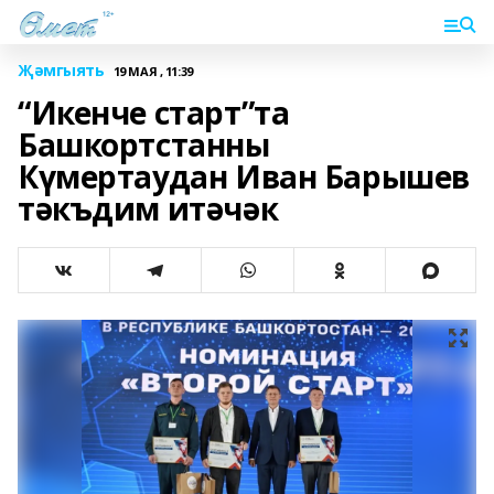
Җәмгыять
19 МАЯ , 11:39
“Икенче старт”та
Башкортстанны
Күмертаудан Иван Барышев
тәкъдим итәчәк