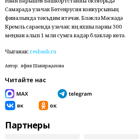
Иван Барышев Башкортстанны октябрьдә
Самарада узачак Бөтенрусия конкурсының
финалында тәкъдим итәчәк. Бүләкләү Мәскәүдә
Кремль сараенда узачак: иң яхшыларны 300
меңнән алып 1 млн сумга кадәр бүләкләр көтә.
Чыганак:
resbash.ru
Автор:
Әлфия Шакирҗанова
Читайте нас
Партнеры