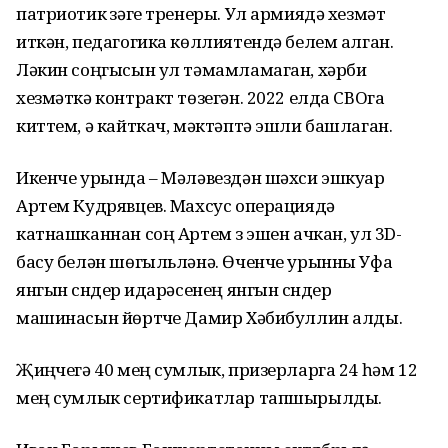
патриотик үзәге тренеры. Ул армиядә хезмәт
иткән, педагогика көллиятендә белем алган.
Ләкин соңгысын ул тәмамламаган, хәрби
хезмәткә контракт төзегән. 2022 елда СВОга
киттем, ә кайткач, мәктәптә эшли башлаган.
Икенче урында – Мәләвездән шәхси эшкуар
Артем Кудрявцев. Махсус операциядә
катнашканнан соң Артем үз эшен ачкан, ул 3D-
басу белән шөгыльләнә. Өченче урынны Уфа
янгын сүндерү идарәсенең янгын сүндерү
машинасын йөртүче Дамир Хәбибуллин алды.
Җиңүчегә 40 мең сумлык, призерларга 24 һәм 12
мең сумлык сертификатлар тапшырылды.