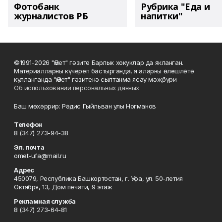
Фотобанк
Рубрика "Еда и
журналистов РБ
напитки"
©1991-2026 "Өмет" гәзите Барлык хокуклар да якланган.
Материалларны күчереп бастырганда, я аларны өлешләтә
кулланганда "Өмет" гәзитенә сылтанма ясау мәҗбүри
Об использовании персональных данных
Баш мөхәррир: Рәдис Гыйльван улы Ногманов
Телефон
8 (347) 273-94-38
Эл. почта
omet-ufa@mail.ru
Адрес
450079, Республика Башкортостан, г. Уфа, ул. 50-летия
Октября, 13, Дом печати, 9 этаж
Рекламная служба
8 (347) 273-64-81