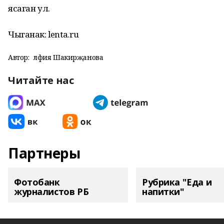
ясаган ул.
Чыганак: lenta.ru
Автор:
Әлфия Шакирҗанова
Читайте нас
Партнеры
Фотобанк
Рубрика "Еда и
журналистов РБ
напитки"