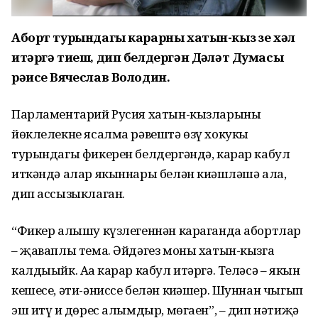
Аборт турындагы карарны хатын-кыз үзе хәл
итәргә тиеш, дип белдергән Дәүләт Думасы
рәисе Вячеслав Володин.
Парламентарий Русия хатын-кызларының
йөклелекне ясалма рәвештә өзү хокукы
турындагы фикерен белдергәндә, карар кабул
иткәндә алар якыннары белән киңәшләшә ала,
дип ассызыклаган.
“Фикер алышу күзлегеннән караганда абортлар
– җаваплы тема. Әйдәгез моны хатын-кызга
калдыыйк. Аңа карар кабул итәргә. Теләсә – якын
кешесе, әти-әниссе белән киңәшер. Шуннан чыгып
эш итү иң дөрес алымдыр, мөгаен”, – дип нәтиҗә