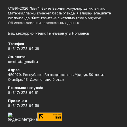
©1991-2026 "Өмет" гәзите Барлык хокуклар да якланган.
Материалларны күчереп бастырганда, я аларны өлешләтә
кулланганда "Өмет" гәзитенә сылтанма ясау мәҗбүри
Об использовании персональных данных
Баш мөхәррир: Рәдис Гыйльван улы Ногманов
Телефон
8 (347) 273-94-38
Эл. почта
omet-ufa@mail.ru
Адрес
450079, Республика Башкортостан, г. Уфа, ул. 50-летия
Октября, 13, Дом печати, 9 этаж
Рекламная служба
8 (347) 273-64-81
Приемная
8 (347) 273-94-56