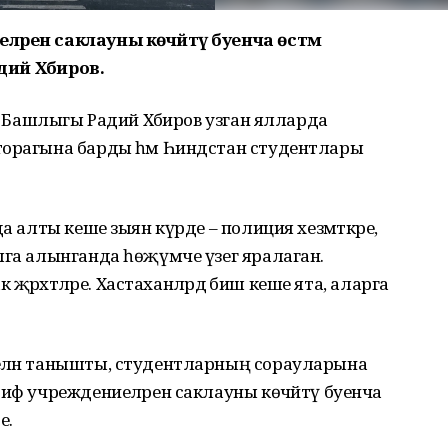
әрен саклауны көчәйтү буенча өстәмә
адий Хәбиров.
а Башлыгы Радий Хәбиров узган ялларда
торагына барды һәм Һиндстан студентлары
а алты кеше зыян күрде – полиция хезмәткәре,
лга алынганда һөҗүмче үзег яралаган.
 җәрәхәтләре. Хастаханәләрдә биш кеше ята, аларга
елән танышты, студентларның сорауларына
риф учреждениеләрен саклауны көчәйтү буенча
е.