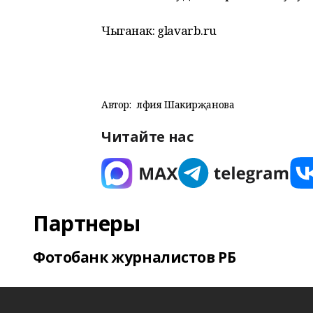
Чыганак: glavarb.ru
Автор:
Әлфия Шакирҗанова
Читайте нас
Партнеры
Фотобанк журналистов РБ