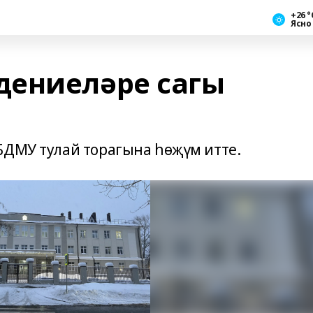
+26 °
Ясно
дениеләре сагы
БДМУ тулай торагына һөҗүм итте.