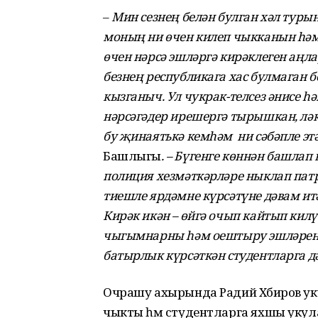
–
Мин сезнең белән булган хәл туры
моның ни өчен килеп чыкканын һәм
өчен нәрсә эшләргә кирәклеген аңлау
безнең республикага хас булмаган б
кызганыч. Ул чукрак-телсез әнисе һ
нәрсәгәдер ирешергә тырышкан, лә
бу җинаятькә кемһәм ни сәбәпле эт
Башлыгы
. – Бүгенге көннән башлап
полиция хезмәткәрләре ныклап патр
тиешле ярдәмне күрсәтүне дәвам ит
Кирәк икән – өйгә очып кайтып кил
чыгымнарны һәм оештыру эшләрен бе
батырлык күрсәткән студентларга д
Очрашу ахырында Радий Хәбиров уку
чыкты һәм студентларга яхшы укул