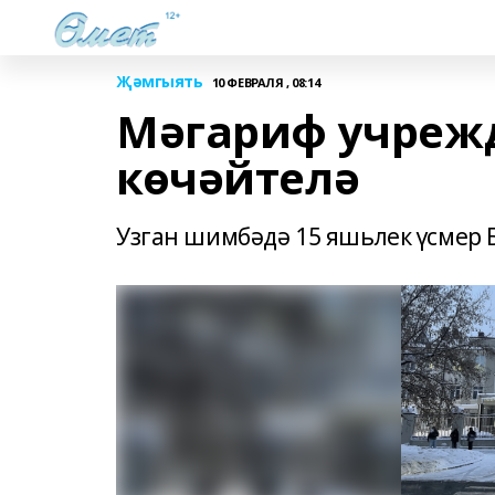
Җәмгыять
10 ФЕВРАЛЯ , 08:14
Мәгариф учреж
көчәйтелә
Узган шимбәдә 15 яшьлек үсмер 