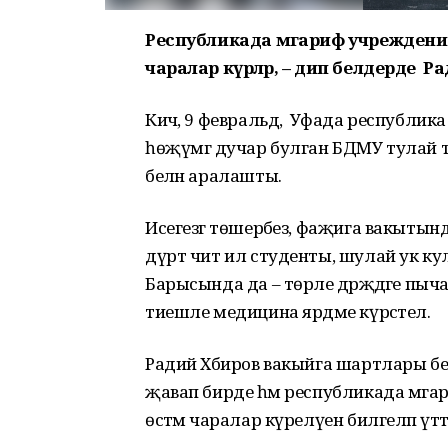
Республикада мәгариф учреждениел
чаралар күрәләр, – дип белдерде Р
Кичә, 9 февральдә, Уфада республик
һөҗүмгә дучар булган БДМУ тулай 
белән аралашты.
Исегезгә төшерәбез, фаҗига вакытынд
дүрт чит ил студенты, шулай ук ку
Барысында да – төрле дәрәҗәдәге пычак
тиешле медицина ярдәме күрсәтелә.
Радий Хәбиров вакыйга шартлары б
җавап бирде һәм республикада мәга
өстәмә чаралар күрелүен билгеләп үтт