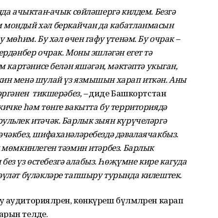
нда ачыктан-ачык сөйләшергә килдем. Безгә
 мондый хәл беркайчан да кабатланмасын
 мөһим. Бу хәл өчен гафу үтенәм. Бу очрак –
ердәнбер очрак. Моны эшләгән егет тә
әм картәнисе белән яшәгән, мәктәптә укыган,
кин менә шулай үз язмышын харап иткән. Аны
әргәнен тикшерәбез, –
диде Башкортстан
 кичке һәм төнге вакытта бу территориядә
ульлек итәчәк. Барлык зыян күрүчеләргә
әчәкбез, шифаханәләребездә дәвалаячакбыз.
ү мөмкинлеген тәэмин итәрбез. Барлык
з үз өстебезгә алабыз. Һөҗүмне кире кагуда
әүләт бүләкләре тапшыру турында килештек.
 аудиторияләрен, көнкүреш бүлмәләрен карап
арын теләде.