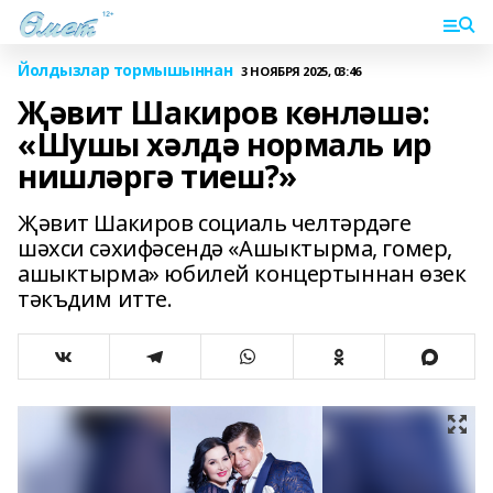
Йолдызлар тормышыннан
3 НОЯБРЯ 2025, 03:46
Җәвит Шакиров көнләшә:
«Шушы хәлдә нормаль ир
нишләргә тиеш?»
Җәвит Шакиров социаль челтәрдәге
шәхси сәхифәсендә «Ашыктырма, гомер,
ашыктырма» юбилей концертыннан өзек
тәкъдим итте.