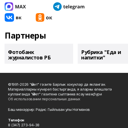
Партнеры
Фотобанк
Рубрика "Еда и
журналистов РБ
напитки"
©1991-2026 "Өмет" гәзите Барлык хокуклар да якланган.
Материалларны күчереп бастырганда, я аларны өлешләтә
кулланганда "Өмет" гәзитенә сылтанма ясау мәҗбүри
Об использовании персональных данных
Баш мөхәррир: Рәдис Гыйльван улы Ногманов
Телефон
8 (347) 273-94-38