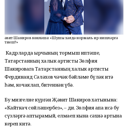
Җәвит Шакиров көнләшә: «Шушы хәлдә нормаль ир нишләргә
тиеш?»
Кадрларда җырчының тормыш иптәше,
Татарстанның халык артисты Зөлфия
Шакировага Татарстанның халык артисты
Фердинанд Сәләхов чәчәк бәйләме бүләк итә
һәм, кочаклап, битеннән үбә.
Бу мизгелне күргән Җәвит Шакиров хатынына:
«Кайткач сөйләшербез», – ди. Зөлфия апа исә бу
сүзләргә аптырамый, елмаеп кына сәхнә артына
кереп китә.