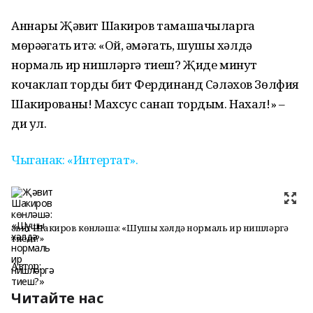
Аннары Җәвит Шакиров тамашачыларга
мөрәҗәгать итә: «Ой, җәмәгать, шушы хәлдә
нормаль ир нишләргә тиеш? Җиде минут
кочаклап торды бит Фердинанд Сәләхов Зөлфия
Шакированы! Махсус санап тордым. Нахал!» –
ди ул.
Чыганак: «Интертат».
Җәвит Шакиров көнләшә: «Шушы хәлдә нормаль ир нишләргә
тиеш?»
Автор:
Читайте нас