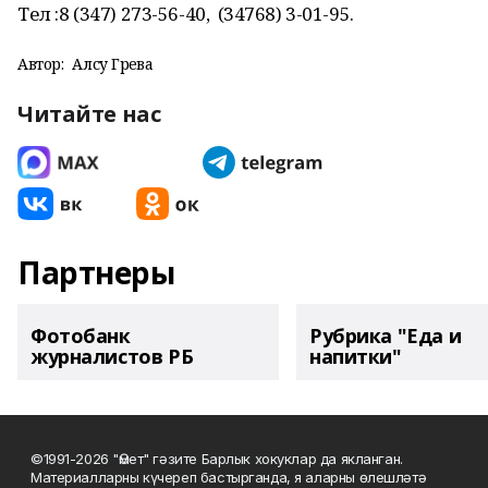
Тел :8 (347) 273-56-40, (34768) 3-01-95.
Автор:
Алсу Гәрәева
Читайте нас
Партнеры
Фотобанк
Рубрика "Еда и
журналистов РБ
напитки"
©1991-2026 "Өмет" гәзите Барлык хокуклар да якланган.
Материалларны күчереп бастырганда, я аларны өлешләтә