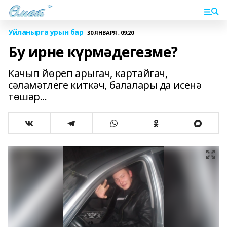
Уйланырга урын бар
30 ЯНВАРЯ , 09:20
Бу ирне күрмәдегезме?
Качып йөреп арыгач, картайгач,
сәламәтлеге киткәч, балалары да исенә
төшәр...