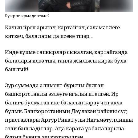
Бу ирне күрмәдегезме?
Качып йөреп арыгач, картайгач, сәламәтлеге
киткәч, балалары да исенә төшәр...
Инде күпме тапкырлар сыналган, картайганда
балалары искә төшә, гаилә җылысы кирәк була
башлый!
Зур суммада алимент бурычы булган
башкортстанлы эзләүгә игълан ителгән. Ир
балигъ булмаган ике баласын карау өчен акча
бүлми. Башкортстанның Дәүләкән районы суд
приставлары Артур Ринат улы Нигъмәтуллинны
эзли башладылар. Аңа карата үз балаларына
бурыч буенча эш кузгатылган.