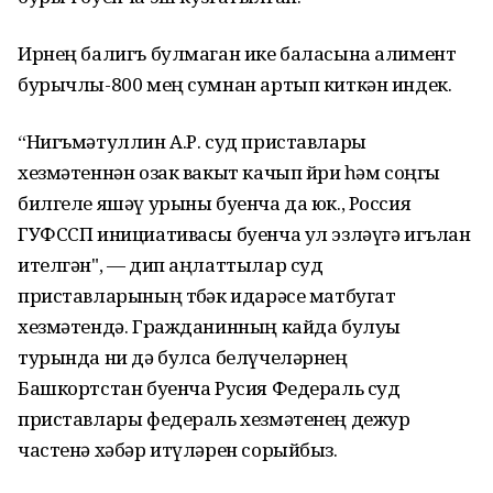
Ирнең балигъ булмаган ике баласына алимент
бурычлы-800 мең сумнан артып киткән индек.
“Нигъмәтуллин А.Р. суд приставлары
хезмәтеннән озак вакыт качып йөри һәм соңгы
билгеле яшәү урыны буенча да юк., Россия
ГУФССП инициативасы буенча ул эзләүгә игълан
ителгән", — дип аңлаттылар суд
приставларының төбәк идарәсе матбугат
хезмәтендә. Гражданинның кайда булуы
турында ни дә булса белүчеләрнең
Башкортстан буенча Русия Федераль суд
приставлары федераль хезмәтенең дежур
частенә хәбәр итүләрен сорыйбыз.