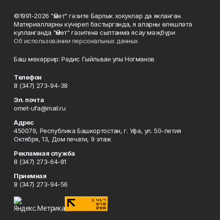
©1991-2026 "Өмет" гәзите Барлык хокуклар да якланган.
Материалларны күчереп бастырганда, я аларны өлешләтә
кулланганда "Өмет" гәзитенә сылтанма ясау мәҗбүри
Об использовании персональных данных
Баш мөхәррир: Рәдис Гыйльван улы Ногманов
Телефон
8 (347) 273-94-38
Эл. почта
omet-ufa@mail.ru
Адрес
450079, Республика Башкортостан, г. Уфа, ул. 50-летия
Октября, 13, Дом печати, 9 этаж
Рекламная служба
8 (347) 273-64-81
Приемная
8 (347) 273-94-56