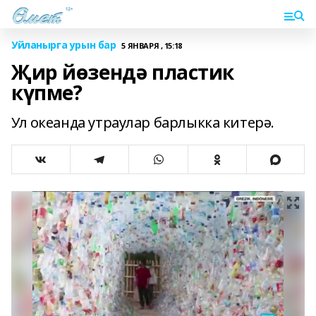
Уйланырга урын бар
5 ЯНВАРЯ , 15:18
Җир йөзендә пластик
күпме?
Ул океанда утраулар барлыкка китерә.