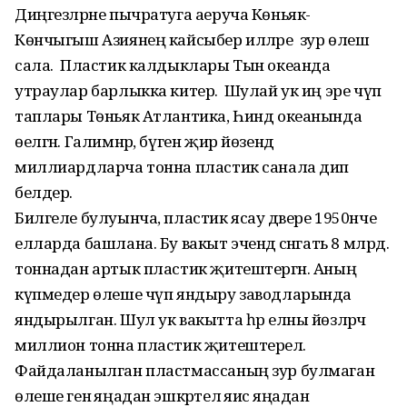
Диңгезләрне пычратуга аеруча Көньяк-
Көнчыгыш Азиянең кайсыбер илләре зур өлеш
сала. Пластик калдыклары Тын океанда
утраулар барлыкка китерә. Шулай ук иң эре чүп
таплары Төньяк Атлантика, Һинд океанында
өелгән. Галимнәр, бүген җир йөзендә
миллиардларча тонна пластик санала дип
белдерә.
Билгеле булуынча, пластик ясау дәвере 1950нче
елларда башлана. Бу вакыт эчендә сәнәгать 8 млрд.
тоннадан артык пластик җитештергән. Аның
күпмедер өлеше чүп яндыру заводларында
яндырылган. Шул ук вакытта һәр елны йөзләрчә
миллион тонна пластик җитештерелә.
Файдаланылган пластмассаның зур булмаган
өлеше генә яңадан эшкәртелә яисә яңадан