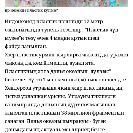
Җир йөзендә пластик күпме?
Индонезиядә пластик шешәләрдән 12 метр
озынлыгында тунель төзегәннәр. "Пластик чүп
музее"н төзү өчен 4 меңнән артык шешә
файдаланылган.
Хәзер пластик урман-кырларга чыксаң да, урамга
чыксаң да, кем әйтмешли, аунап ята.
Пластикның хәтта дөнья океанын "яулавы"
билгеле. Бүген Тын океанның көньяк өлешендәге
Хендерсон утравына якын җир пластикның иң
тыгыз урнашкан урыны. Утрауны тикшергән
галимнәр анда дөньяның дүрт почмагыннан
җыелган пластикның 38 миллион фрагментын
санаган. Дөнья океаны пычрануы - бүген
дөньядагы иң актуаль мәсьәләләрнең берсе.