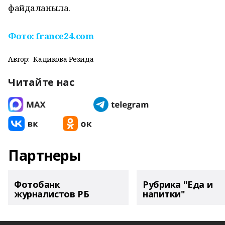
файдаланыла.
Фото: france24.com
Автор:
Кадикова Резида
Читайте нас
Партнеры
Фотобанк
Рубрика "Еда и
журналистов РБ
напитки"