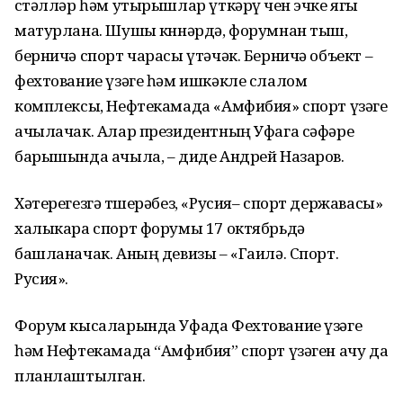
өстәлләр һәм утырышлар үткәрү өчен эчке ягы
матурлана. Шушы көннәрдә, форумнан тыш,
берничә спорт чарасы үтәчәк. Берничә объект –
фехтование үзәге һәм ишкәкле слалом
комплексы, Нефтекамада «Амфибия» спорт үзәге
ачылачак. Алар президентның Уфага сәфәре
барышында ачыла, – диде Андрей Назаров.
Хәтерегезгә төшерәбез, «Русия– спорт державасы»
халыкара спорт форумы 17 октябрьдә
башланачак. Аның девизы – «Гаилә. Спорт.
Русия».
Форум кысаларында Уфада Фехтование үзәге
һәм Нефтекамада “Амфибия” спорт үзәген ачу да
планлаштылган.