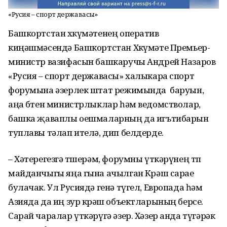
«Русия – спорт державасы»
Башкортстан хөкүмәтенең оператив
киңәшмәсендә Башкортстан Хөкүмәте Премьер-
министр вазифасын башкаручы Андрей Назаров
«Русия – спорт державасы» халыкара спорт
форумына әзерлек штат режимында баруын,
аңа бөтен министрлыклар һәм ведомстволар,
башка җаваплы оешмаларның да игътибарын
туплавы тәлап ителә, дип белдерде.
– Хәтерегезгә төшерәм, форумны үткәрүнең төп
майданчыгы яңа гына ачылган Көрәш сарае
булачак. Ул Русиядә генә түгел, Европада һәм
Азияда да иң зур көрәш объектларының берсе.
Сарай чаралар үткәрүгә әзер. Хәзер анда түгәрәк