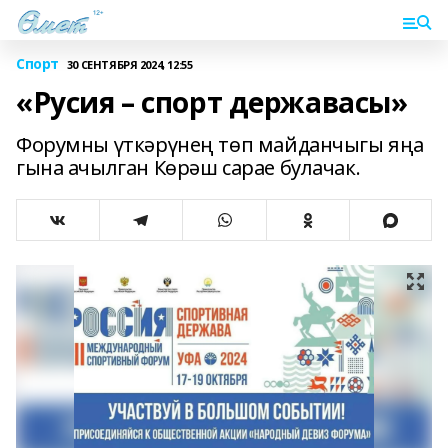
Спорт
30 СЕНТЯБРЯ 2024, 12:55
«Русия – спорт державасы»
Форумны үткәрүнең төп майданчыгы яңа
гына ачылган Көрәш сарае булачак.