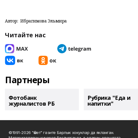
Автор:
Ибрагимова Эльмира
Читайте нас
Партнеры
Фотобанк
Рубрика "Еда и
журналистов РБ
напитки"
©1991-2026 "Өмет" гәзите Барлык хокуклар да якланган.
Материалларны күчереп бастырганда, я аларны өлешләтә