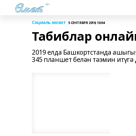
Социаль мохит
5 СЕНТЯБРЯ 2019, 10:04
Табиблар онла
2019 елда Башкортстанда ашыгы
345 планшет белән тәэмин итүгә 