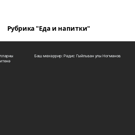
Рубрика "Еда и напитки"
алларны
Баш мөхәррир: Рәдис Гыйльван улы Ногманов
зитенә