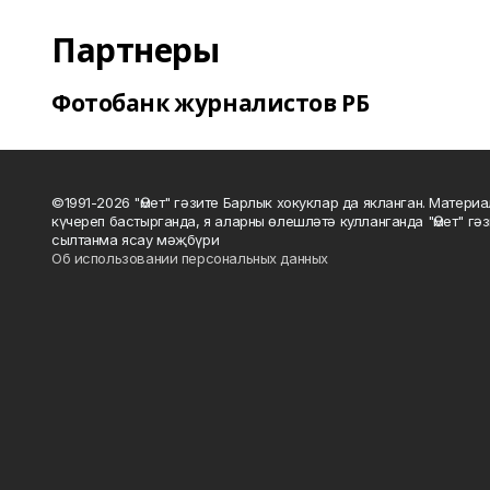
Партнеры
Фотобанк журналистов РБ
©1991-2026 "Өмет" гәзите Барлык хокуклар да якланган. Матери
күчереп бастырганда, я аларны өлешләтә кулланганда "Өмет" гә
сылтанма ясау мәҗбүри
Об использовании персональных данных