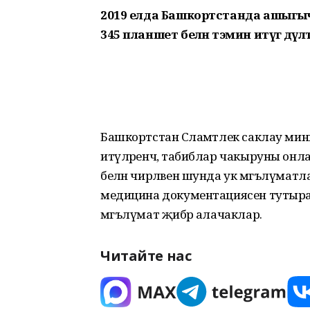
2019 елда Башкортстанда ашыгыч
345 планшет белән тәэмин итүгә дәүл
Башкортстан Сәламәтлек саклау мини
итүләренчә, табиблар чакыруны онла
белән чирләвен шунда ук мәгълүмат
медицина документациясен тутыра, 
мәгълүмат җибәрә алачаклар.
Читайте нас