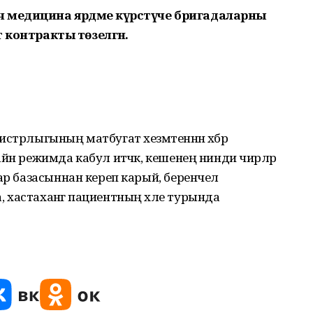
 медицина ярдәме күрсәтүче бригадаларны
әт контракты төзелгән.
стрлыгының матбугат хезмәтеннән хәбәр
йн режимда кабул итәчәк, кешенең нинди чирләр
лар базасыннан кереп карый, беренчел
хастаханәгә пациентның хәле турында