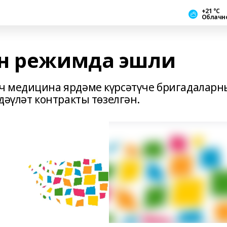
+21 °С
Облачн
йн режимда эшли
ч медицина ярдәме күрсәтүче бригадаларн
дәүләт контракты төзелгән.