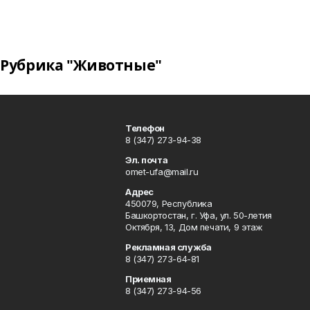
Рубрика "Животные"
Телефон
8 (347) 273-94-38
Эл. почта
omet-ufa@mail.ru
Адрес
450079, Республика
Башкортостан, г. Уфа, ул. 50-летия
Октября, 13, Дом печати, 9 этаж
Рекламная служба
8 (347) 273-64-81
Приемная
8 (347) 273-94-56